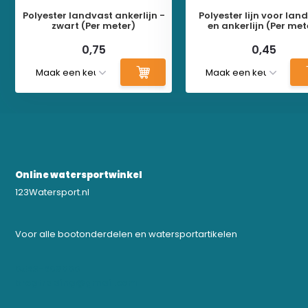
Polyester landvast ankerlijn -
Polyester lijn voor lan
zwart (Per meter)
en ankerlijn (Per met
0,75
0,45
Online watersportwinkel
123Watersport.nl
Voor alle bootonderdelen en watersportartikelen
0523-208000
bregtrading@gmail.com