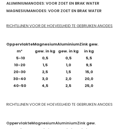
ALUMINIUMANODES: VOOR ZOET EN BRAK WATER
MAGNESIUMANODES: VOOR ZOET EN BRAK WATER
RICHTLIJNEN VOOR DE HOEVEELHEID TE GEBRUIKEN ANODES
Oppervlakte
Magnesium
Aluminium
Zink gew.
m²
gew. in kg
gew. in kg
in kg
5-10
0,5
0,5
5,5
10-20
1,5
1,0
9,5
20-30
2,5
1,5
15,0
30-40
3,0
2,0
20,0
40-50
4,5
2,5
25,0
RICHTLIJNEN VOOR DE HOEVEELHEID TE GEBRUIKEN ANODES
Oppervlakte
Magnesium
Aluminium
Zink gew.