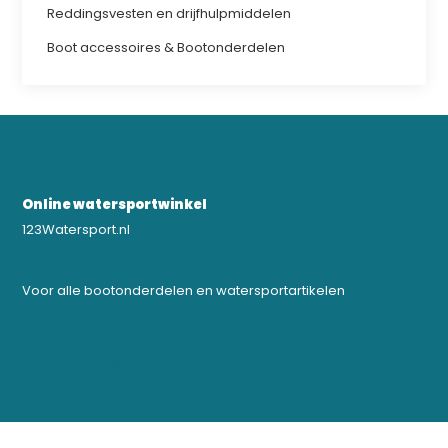
Reddingsvesten en drijfhulpmiddelen
Boot accessoires & Bootonderdelen
Online watersportwinkel
123Watersport.nl
Voor alle bootonderdelen en watersportartikelen
0523-208000
bregtrading@gmail.com