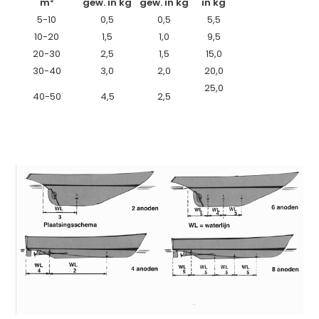
m²
gew. in kg
gew. in kg
in kg
5-10
0,5
0,5
5,5
10-20
1,5
1,0
9,5
20-30
2,5
1,5
15,0
30-40
3,0
2,0
20,0
25,0
40-50
4,5
2,5