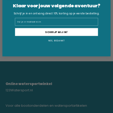
SOLAS ''Safelight...
Klaar voor jouw volgende avontuur?
Dit Lalizas reddingsvestlicht
van Lalizas is SOL...
Schrijf je in en ontvang direct 10% korting op je eerste bestelling.
12,95
Email
SCHRIJF MIJ IN!
NEE, BEDANKT
Online watersportwinkel
123Watersport.nl
Voor alle bootonderdelen en watersportartikelen