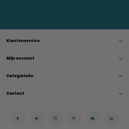
0523-208000
bregtrading@gmail.com
Klantenservice
Mijn account
Categorieën
Contact