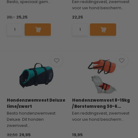
Besto, speciaal gem...
Een reddingsvest, zwemvest
voor uw hond bescherm...
28,-
25,25
22,25
Hondenzwemvest Deluxe
Hondenzwemvest 8-15kg
lime/zwart
/ Borstomvang 30-6...
Besto hondenzwemvest
Een reddingsvest, zwemvest
Deluxe. Dit honden
voor uw hond bescherm...
zwemvest...
32,50
29,95
19,95