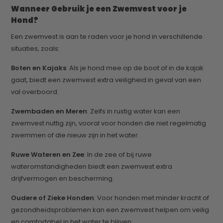
Wanneer Gebruik je een Zwemvest voor je
Hond?
Een zwemvest is aan te raden voor je hond in verschillende
situaties, zoals:
Boten en Kajaks
: Als je hond mee op de boot of in de kajak
gaat, biedt een zwemvest extra veiligheid in geval van een
val overboord.
Zwembaden en Meren
: Zelfs in rustig water kan een
zwemvest nuttig zijn, vooral voor honden die niet regelmatig
zwemmen of die nieuw zijn in het water.
Ruwe Wateren en Zee
: In de zee of bij ruwe
wateromstandigheden biedt een zwemvest extra
drijfvermogen en bescherming.
Oudere of Zieke Honden
: Voor honden met minder kracht of
gezondheidsproblemen kan een zwemvest helpen om veilig
en comfortabel in het water te blijven.