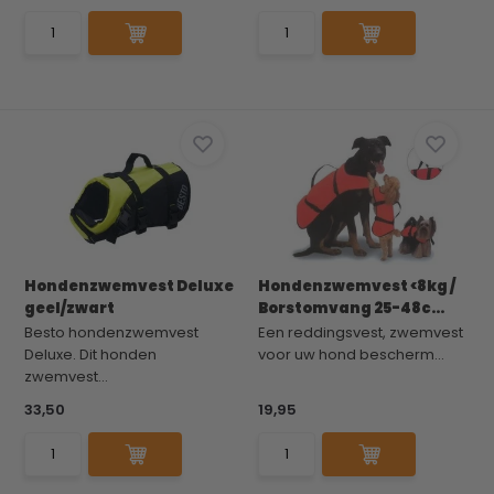
Hondenzwemvest Deluxe
Hondenzwemvest <8kg /
geel/zwart
Borstomvang 25-48c...
Besto hondenzwemvest
Een reddingsvest, zwemvest
Deluxe. Dit honden
voor uw hond bescherm...
zwemvest...
33,50
19,95