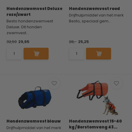
Hondenzwemvest Deluxe
Hondenzwemvest rood
roze/zwart
Drijfhulpmiddel van het merk
Besto hondenzwemvest
Besto, speciaal gem...
Deluxe. Dit honden
zwemvest...
32,50
29,95
28,-
25,25
Hondenzwemvest blauw
Hondenzwemvest 15-40
kg / Borstomvang 43...
Drijfhulpmiddel van het merk