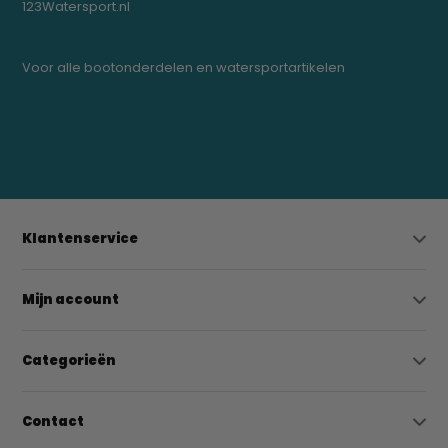
123Watersport.nl
Voor alle bootonderdelen en watersportartikelen
0523-208000
bregtrading@gmail.com
Klantenservice
Mijn account
Categorieën
Contact