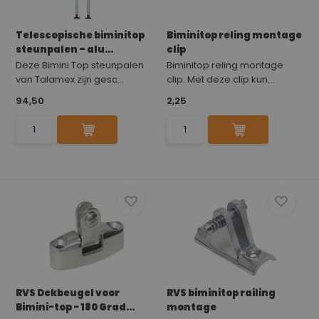
Telescopische biminitop
Biminitop reling montage
steunpalen – alu...
clip
Deze Bimini Top steunpalen
Biminitop reling montage
van Talamex zijn gesc...
clip. Met deze clip kun...
94,50
2,25
RVS Dekbeugel voor
RVS biminitop railing
Bimini-top - 180 Grad...
montage