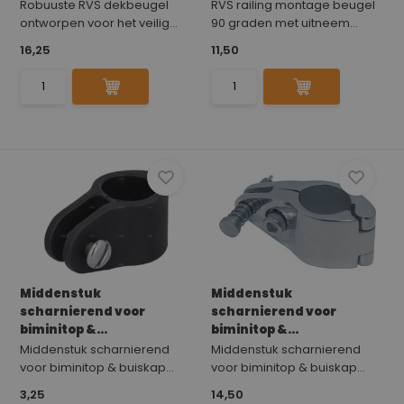
Robuuste RVS dekbeugel
RVS railing montage beugel
ontworpen voor het veilig...
90 graden met uitneem...
16,25
11,50
Middenstuk
Middenstuk
scharnierend voor
scharnierend voor
biminitop &...
biminitop &...
Middenstuk scharnierend
Middenstuk scharnierend
voor biminitop & buiskap...
voor biminitop & buiskap...
3,25
14,50