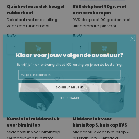
Quick release dek beugel
RVS dekplaat 90gr. met
rubberboot
uitneembare pin
Dekplaat met snelsluiting
RVS dekplaat 90 graden met
voor een rubberboot . ...
uitneembare pin voor ...
6,75
8,50
Klaar voor jouw volgende avontuur?
Schrijf je in en ontvang direct 10% korting op je eerste bestelling.
Email
SCHRIJF MIJ IN!
NEE, BEDANKT
Kunststof middenstuk
Middenstuk voor
voor biminitop
biminitop & buiskap RVS
Middenstuk voor biminitop.
Middenstuk voor biminitop &
Gemaakt van kunststof...
buiskap RVS. Gemaakt...