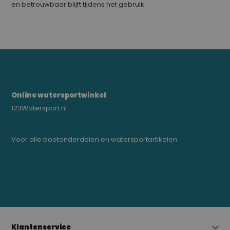
en betrouwbaar blijft tijdens het gebruik.
Online watersportwinkel
123Watersport.nl
Voor alle bootonderdelen en watersportartikelen
0523-208000
bregtrading@gmail.com
Klantenservice