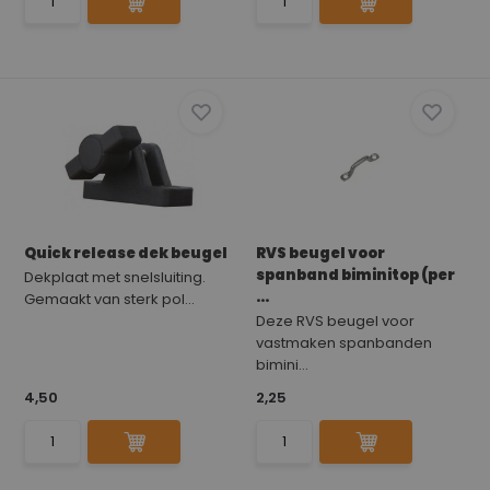
Quick release dek beugel
RVS beugel voor
spanband biminitop (per
Dekplaat met snelsluiting.
...
Gemaakt van sterk pol...
Deze RVS beugel voor
vastmaken spanbanden
bimini...
4,50
2,25