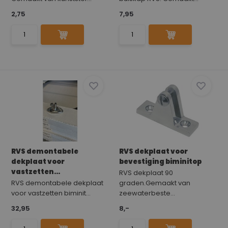
2,75
7,95
RVS demontabele
RVS dekplaat voor
dekplaat voor
bevestiging biminitop
vastzetten...
RVS dekplaat 90
RVS demontabele dekplaat
graden.Gemaakt van
voor vastzetten biminit...
zeewaterbeste...
32,95
8,-