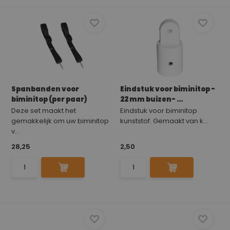
Spanbanden voor
Eindstuk voor biminitop -
biminitop (per paar)
22 mm buizen- ...
Deze set maakt het
Eindstuk voor biminitop
gemakkelijk om uw biminitop
kunststof. Gemaakt van k...
v...
28,25
2,50