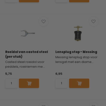
Roeidol van casted steel
Lensplug stop - Messing
(per stuk)
Messing lensplug stop voor
Casted steel roeidol voor
lensgat met een diame...
peddels, roeiriemen me...
5,75
6,95