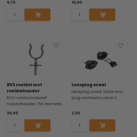
9,75
16,95
RVS roeidol met
Lensplug ovaal
roeidolhouder
Lensplug ovaal. Deze lens
RVS roeidol inclusief
plug monteert u door t...
roeidolhouder. Pin diamete...
28,95
2,95