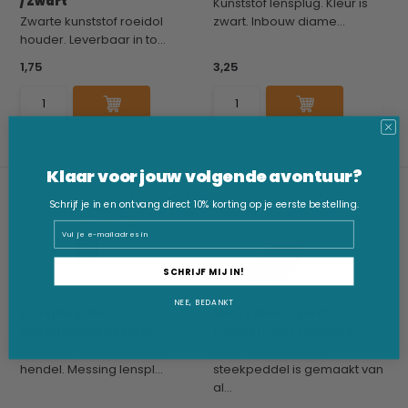
/ Zwart
Kunststof lensplug. Kleur is
Zwarte kunststof roeidol
zwart. Inbouw diame...
houder. Leverbaar in to...
1,75
3,25
Klaar voor jouw volgende avontuur?
Schrijf je in en ontvang direct 10% korting op je eerste bestelling.
Email
SCHRIJF MIJ IN!
NEE, BEDANKT
Lensplug met
Mini Telescopische
snelsluiting hendel
Peddel – Verstelbare ...
Lensplug met snelsluiting
Deze telescopische
hendel. Messing lenspl...
steekpeddel is gemaakt van
al...