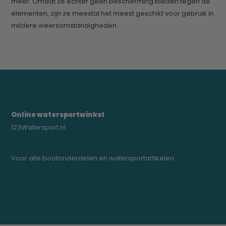
meer. Omdat ze echter geen bescherming bieden tegen de
elementen, zijn ze meestal het meest geschikt voor gebruik in
mildere weersomstandigheden.
Online watersportwinkel
123Watersport.nl
Voor alle bootonderdelen en watersportartikelen
0523-208000
bregtrading@gmail.com