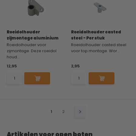
Roeidolhouder
Roeidolhouder casted
zijmontage aluminium
steel - Per stuk
Roeidolhouder voor
Roeidolhouder casted steel
zijmontage. Deze roeidol
voor top montage. Wor...
houd...
12,95
2,95
1
2
Artikelen voor open boten