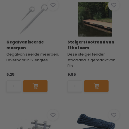
Gegalvaniseerde
Steigerstootrand van
meerpen
Ethafoam
Gegalvaniseerde meerpen.
Deze steiger fender
Leverbaar in 5 lengtes....
stootrand is gemaakt van
Eth...
6,25
9,95