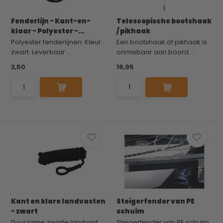
Fenderlijn - Kant-en-
Telescopische bootshaak
klaar - Polyester -...
/ pikhaak
Polyester fenderlijnen. Kleur:
Een bootshaak of pikhaak is
zwart. Leverbaar ...
onmisbaar aan boord....
3,50
16,95
Kant en klare landvasten
Steigerfender van PE
- zwart
schuim
Duurzame zwarte landvast
Steigerfender van PE schuim.