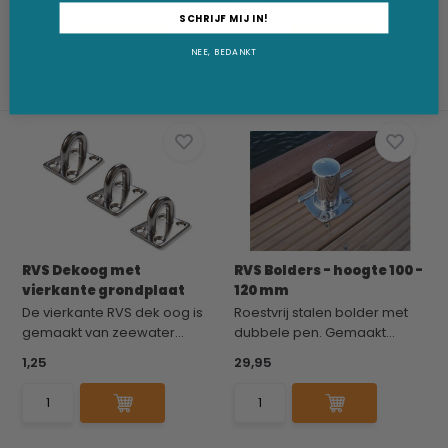
2,50
1,50
SCHRIJF MIJ IN!
NEE, BEDANKT
RVS Dekoog met
RVS Bolders - hoogte 100 -
vierkante grondplaat
120 mm
De vierkante RVS dek oog is
Roestvrij stalen bolder met
gemaakt van zeewater...
dubbele pen. Gemaakt...
1,25
29,95