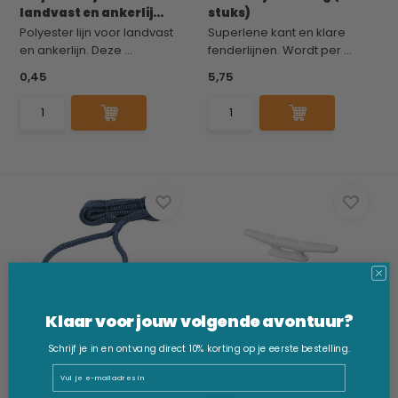
landvast en ankerlij...
stuks)
Polyester lijn voor landvast
Superlene kant en klare
en ankerlijn. Deze ...
fenderlijnen. Wordt per ...
0,45
5,75
Fenderlijn - Kant-en-
Kunststof boot kikkers
Klaar voor jouw volgende avontuur?
klaar - Polyester -...
Kunststof kikkers. Gemaakt
Schrijf je in en ontvang direct 10% korting op je eerste bestelling.
Polyester fenderlijnen. Kleur:
van glasvezel verster...
blauw. Leverbaar...
Email