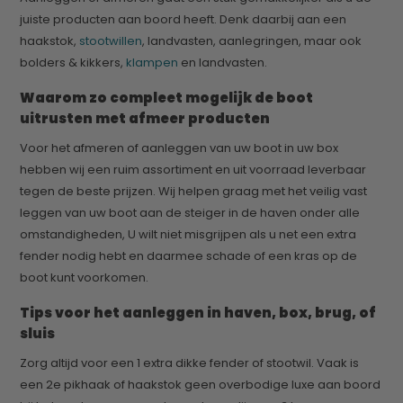
juiste producten aan boord heeft. Denk daarbij aan een
haakstok,
stootwillen
, landvasten, aanlegringen, maar ook
bolders & kikkers,
klampen
en landvasten.
Waarom zo compleet mogelijk de boot
uitrusten met afmeer producten
Voor het afmeren of aanleggen van uw boot in uw box
hebben wij een ruim assortiment en uit voorraad leverbaar
tegen de beste prijzen. Wij helpen graag met het veilig vast
leggen van uw boot aan de steiger in de haven onder alle
omstandigheden, U wilt niet misgrijpen als u net een extra
fender nodig hebt en daarmee schade of een kras op de
boot kunt voorkomen.
Tips voor het aanleggen in haven, box, brug, of
sluis
Zorg altijd voor een 1 extra dikke fender of stootwil. Vaak is
een 2e pikhaak of haakstok geen overbodige luxe aan boord