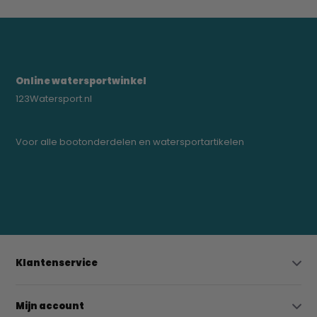
Online watersportwinkel
123Watersport.nl
Voor alle bootonderdelen en watersportartikelen
0523-208000
bregtrading@gmail.com
Klantenservice
Mijn account