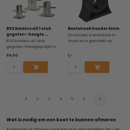
RVS bolders uit 1 stuk
Bootshaak houder klem
gegoten - hoogte ...
De houder is leverbaar in
RVS bolders uit 1 stuk
zwart en is gemaakt va...
gegoten. Handgepolijst ro...
64,50
1,-
1
2
3
4
5
6
Wat is nodig om een boot te kunnen afmeren
Aanleggen of afmeren gaat een stuk gemakkelijker als u de