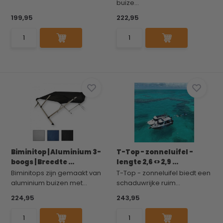
buize...
199,95
222,95
Biminitop | Aluminium 3-
T-Top - zonneluifel -
boogs | Breedte ...
lengte 2,6 <> 2,9 ...
Biminitops zijn gemaakt van
T-Top - zonneluifel biedt een
aluminium buizen met...
schaduwrijke ruim...
224,95
243,95