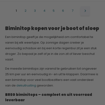
1
2
3
4
5
6
7
Biminitop kopen voor je boot of sloep
Een biminitop geeft je de mogelijkheid om comfortabel te
varen bij elk weertype. Op zonnige dagen creëer je
eenvoudig schaduw en bij een korte regenbui zit je een stuk
droger. Zo bepaal je zelf of je in de zon zit of liever beschut
vaart.
De meeste biminitops zijn varend te gebruiken tot ongeveer
25 km per uur en eenvoudig in- en uit te klappen. Daarmee is
een biminitop voor veel bootbezitters een vast onderdeel
van de
dekuitrusting
geworden.
BREG biminitops – compleet en uit voorraad
leverbaar