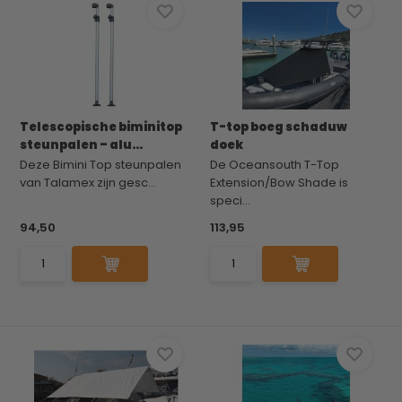
Telescopische biminitop
T-top boeg schaduw
steunpalen – alu...
doek
Deze Bimini Top steunpalen
De Oceansouth T-Top
van Talamex zijn gesc...
Extension/Bow Shade is
speci...
94,50
113,95