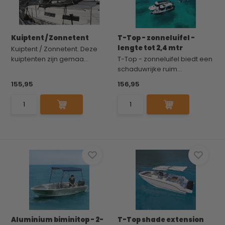
Kuiptent / Zonnetent
T-Top - zonneluifel -
lengte tot 2,4 mtr
Kuiptent / Zonnetent. Deze
kuiptenten zijn gemaa...
T-Top - zonneluifel biedt een
schaduwrijke ruim...
155,95
156,95
Aluminium biminitop - 2-
T-Top shade extension