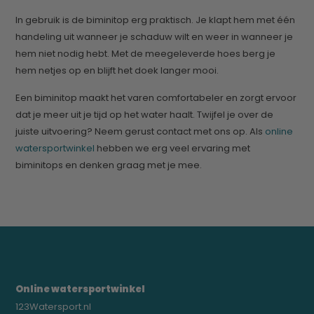
In gebruik is de biminitop erg praktisch. Je klapt hem met één
handeling uit wanneer je schaduw wilt en weer in wanneer je
hem niet nodig hebt. Met de meegeleverde hoes berg je
hem netjes op en blijft het doek langer mooi.
Een biminitop maakt het varen comfortabeler en zorgt ervoor
dat je meer uit je tijd op het water haalt. Twijfel je over de
juiste uitvoering? Neem gerust contact met ons op. Als
online
watersportwinkel
hebben we erg veel ervaring met
biminitops en denken graag met je mee.
Online watersportwinkel
123Watersport.nl