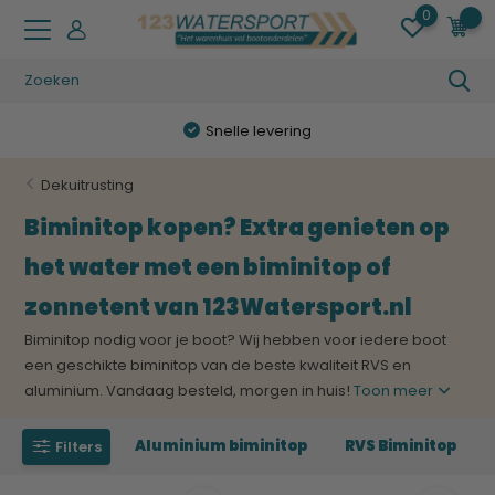
0
0
Snelle levering
Dekuitrusting
Biminitop kopen? Extra genieten op
het water met een biminitop of
zonnetent van 123Watersport.nl
Biminitop nodig voor je boot? Wij hebben voor iedere boot
een geschikte biminitop van de beste kwaliteit RVS en
aluminium. Vandaag besteld, morgen in huis!
Toon meer
Aluminium biminitop
RVS Biminitop
Filters