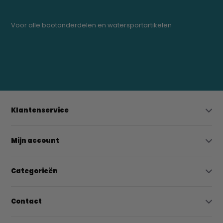
Voor alle bootonderdelen en watersportartikelen
0523-208000
bregtrading@gmail.com
Klantenservice
Mijn account
Categorieën
Contact