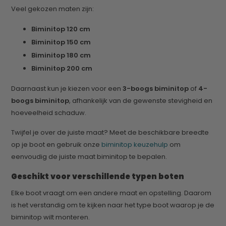
Veel gekozen maten zijn:
Biminitop 120 cm
Biminitop 150 cm
Biminitop 180 cm
Biminitop 200 cm
Daarnaast kun je kiezen voor een
3-boogs biminitop
of
4-
boogs biminitop
, afhankelijk van de gewenste stevigheid en
hoeveelheid schaduw.
Twijfel je over de juiste maat? Meet de beschikbare breedte
op je boot en gebruik onze
biminitop keuzehulp
om
eenvoudig de juiste maat biminitop te bepalen.
Geschikt voor verschillende typen boten
Elke boot vraagt om een andere maat en opstelling. Daarom
is het verstandig om te kijken naar het type boot waarop je de
biminitop wilt monteren.