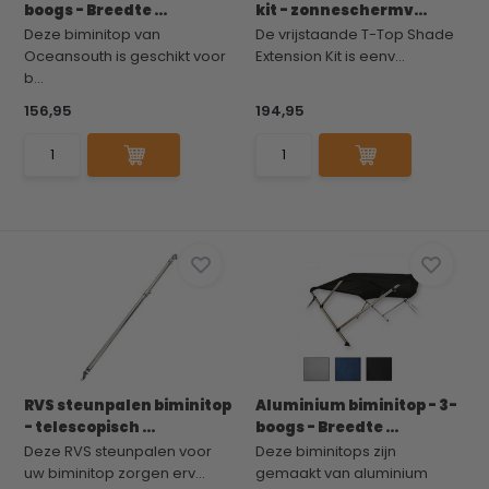
boogs - Breedte ...
kit - zonneschermv...
Deze biminitop van
De vrijstaande T-Top Shade
Oceansouth is geschikt voor
Extension Kit is eenv...
b...
156,95
194,95
RVS steunpalen biminitop
Aluminium biminitop - 3-
- telescopisch ...
boogs - Breedte ...
Deze RVS steunpalen voor
Deze biminitops zijn
uw biminitop zorgen erv...
gemaakt van aluminium