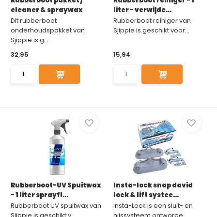
Rubberboot pakket /
Rubberboot reiniger - 1
cleaner & spraywax
liter - verwijde...
Dit rubberboot
Rubberboot reiniger van
onderhoudspakket van
Sjippie is geschikt voor...
Sjippie is g...
32,95
15,94
Rubberboot-UV Spuitwax
Insta-lock snap david
- 1 liter sprayfl...
lock & lift systee...
Rubberboot UV spuitwax van
Insta-Lock is een sluit- en
Sjippie is geschikt v...
hijssysteem ontworpe...