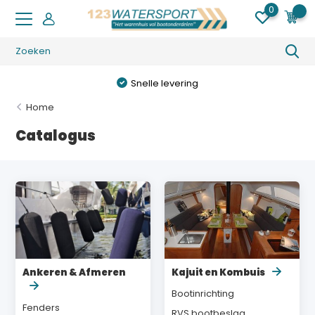
0
0
Snelle levering
Home
Catalogus
Ankeren & Afmeren
Kajuit en Kombuis
Bootinrichting
Fenders
RVS bootbeslag