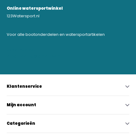
Online watersportwinkel
123Watersport.nl
Voor alle bootonderdelen en watersportartikelen
0523-208000
bregtrading@gmail.com
Klantenservice
Mijn account
Categorieën