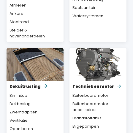
Afmeren
Bootsanitair
Ankers
Watersystemen
Stootrand
Steiger &
havenonderdelen
Dekuitrusting
Techniek en motor
Biminitop
Buitenboordmotor
Dekbeslag
Buitenboordmotor
accessoires
Zwemtrappen
Brandstoftanks
Ventilatie
Bilgepompen
Open boten