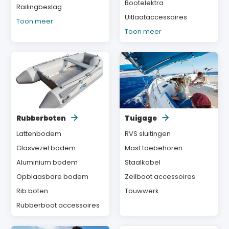
Bootelektra
Railingbeslag
Uitlaataccessoires
Toon meer
Toon meer
Rubberboten
Tuigage
Lattenbodem
RVS sluitingen
Glasvezel bodem
Mast toebehoren
Aluminium bodem
Staalkabel
Opblaasbare bodem
Zeilboot accessoires
Rib boten
Touwwerk
Rubberboot accessoires