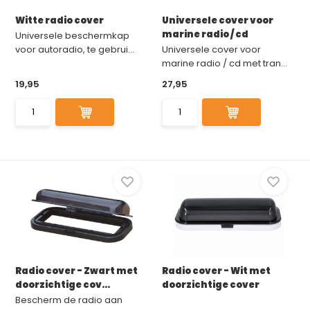
Witte radio cover
Universele cover voor
marine radio / cd
Universele beschermkap
voor autoradio, te gebrui...
Universele cover voor
marine radio / cd met tran...
19,95
27,95
Radio cover - Zwart met
Radio cover - Wit met
doorzichtige cov...
doorzichtige cover
Bescherm de radio aan