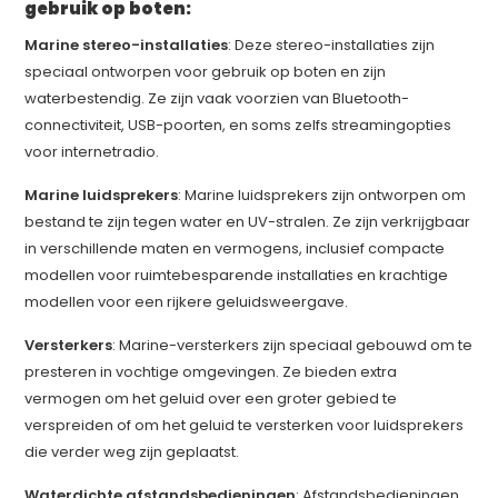
gebruik op boten:
Klaar voor jouw volgende avontuur?
Marine stereo-installaties
: Deze stereo-installaties zijn
Schrijf je in en ontvang direct 10% korting op je eerste bestelling.
speciaal ontworpen voor gebruik op boten en zijn
Email
waterbestendig. Ze zijn vaak voorzien van Bluetooth-
connectiviteit, USB-poorten, en soms zelfs streamingopties
SCHRIJF MIJ IN!
voor internetradio.
NEE, BEDANKT
Marine luidsprekers
: Marine luidsprekers zijn ontworpen om
bestand te zijn tegen water en UV-stralen. Ze zijn verkrijgbaar
in verschillende maten en vermogens, inclusief compacte
modellen voor ruimtebesparende installaties en krachtige
modellen voor een rijkere geluidsweergave.
Versterkers
: Marine-versterkers zijn speciaal gebouwd om te
presteren in vochtige omgevingen. Ze bieden extra
vermogen om het geluid over een groter gebied te
verspreiden of om het geluid te versterken voor luidsprekers
die verder weg zijn geplaatst.
Waterdichte afstandsbedieningen
: Afstandsbedieningen