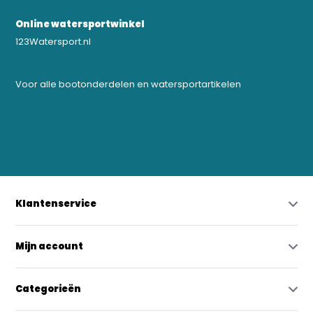
Online watersportwinkel
123Watersport.nl
Voor alle bootonderdelen en watersportartikelen
0523-208000
bregtrading@gmail.com
Klantenservice
Mijn account
Categorieën