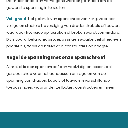
De draaihendel kan vervolgens worden gedraaid om de
gewenste spanning in te stellen.
Veiligheid
:
Het gebruik van spanschroeven zorgt voor een
veilige en stabiele bevestiging van draden, kabels of touwen,
waardoor het risico op losraken of breken wordt verminderd.
Dit is vooral belangrijk bij toepassingen waarbij veiligheid een
prioriteit is, zoals op boten of in constructies op hoogte.
Regel de spanning met onze spanschroef
Al met al is een spanschroef een veelzijdig en essentieel
gereedschap voor het aanpassen en regelen van de
spanning van draden, kabels of touwen in verschillende
toepassingen, waaronder zeilboten, constructies en meer.