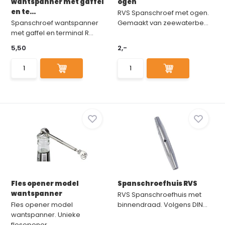
wantspanner met gaffel
ogen
en te...
RVS Spanschroef met ogen.
Spanschroef wantspanner
Gemaakt van zeewaterbe...
met gaffel en terminal R...
5,50
2,-
Fles opener model
Spanschroefhuis RVS
wantspanner
RVS Spanschroefhuis met
Fles opener model
binnendraad. Volgens DIN...
wantspanner. Unieke
flesopener...