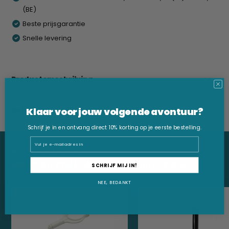
(BE)
Beste prijsgarantie
Snelle levering
Productomschrijving
Klaar voor jouw volgende avontuur?
Delen
Schrijf je in en ontvang direct 10% korting op je eerste bestelling.
Email
WAT VIND JE HIERVAN?
Misschien vind je deze producten ook leuk:
SCHRIJF MIJ IN!
NEE, BEDANKT