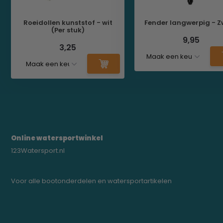
Roeidollen kunststof - wit
Fender langwerpig - Z
(Per stuk)
9,95
3,25
Online watersportwinkel
123Watersport.nl
Voor alle bootonderdelen en watersportartikelen
0523-208000
bregtrading@gmail.com