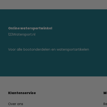
Online watersportwinkel
123Watersport.nl
Voor alle bootonderdelen en watersportartikelen
Klantenservice
M
Over ons
Re