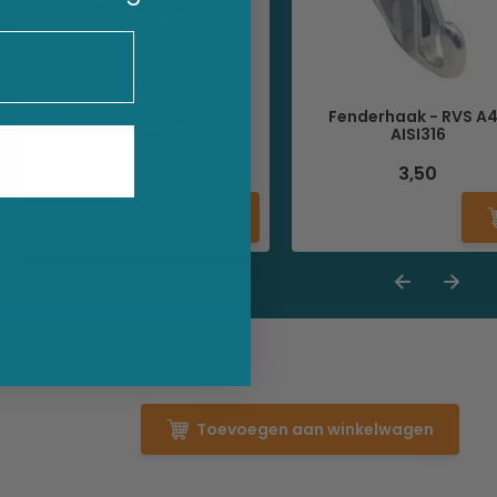
Fender bevestigingen
Fenderhaak - RVS A
(Paar)
AISI316
6,50
3,50
Toevoegen aan winkelwagen