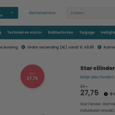
Klantenservice
ën
g
Techniek en motor
Rubberboten
Tuigage
Veiligh
e levering
Gratis verzending (NL) vanaf € 49,95
Ruime 
Star cilinde
37,-
Bekijk alles Fenders
27,75
37,-
27,75
0 O
Star Fender. Gemakk
Individueel verpakt,