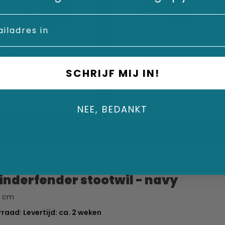
nderlijn met oog (2 stuks)
Cabo - Fenderlijn - met
voorgesplitste lus -
Polyester
5,75
SCHRIJF MIJ IN!
3,95
NEE, BEDANKT
linderfender stootwil - navy
1 cm
raad: Levertijd: ca. 2 weken