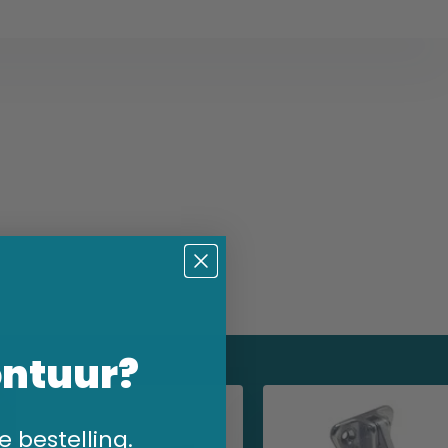
ontuur?
e bestelling.