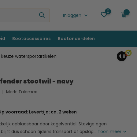
0
0
Inloggen
eid
Bootaccessoires
Bootonderdelen
keuze watersportartikelen
4,8
rfender stootwil - navy
Merk:
Talamex
p voorraad: Levertijd: ca. 2 weken
elijk opblaasbaar door kogelventiel. Stevige ogen.
 blijft dus schoon tijdens transport of opslag...
Toon meer