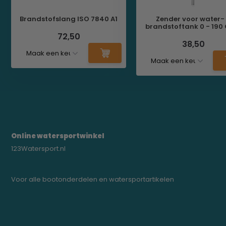
Brandstofslang ISO 7840 A1
Zender voor water-
brandstoftank 0 - 19
72,50
38,50
Online watersportwinkel
123Watersport.nl
Voor alle bootonderdelen en watersportartikelen
0523-208000
bregtrading@gmail.com