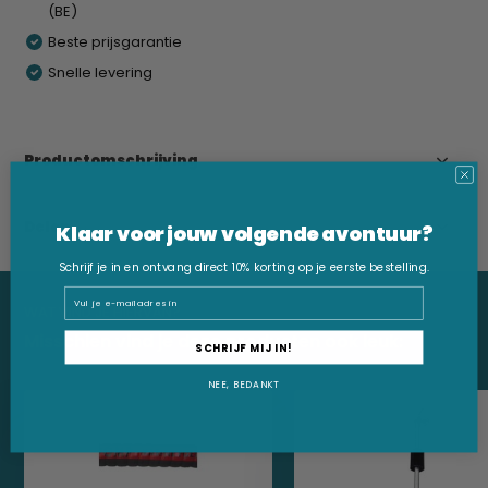
(BE)
Beste prijsgarantie
Snelle levering
Productomschrijving
Delen
Klaar voor jouw volgende avontuur?
Schrijf je in en ontvang direct 10% korting op je eerste bestelling.
Email
WAT VIND JE HIERVAN?
Misschien vind je deze producten ook leuk:
SCHRIJF MIJ IN!
NEE, BEDANKT