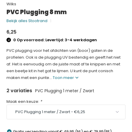
Wilks
PVC Plugging 8 mm
Bekijk alles Stootrand
6,25
0 Op voorraad: Levertijd: 3-4 werkdagen
PVC plugging voor het afdichten van (boor) gaten in de
profielen. Ook is de plugging UV bestendig en geeft het niet
af. Het is eenvoudig om de juiste maat af te knippen en met
een beetje kit in het gat te lijmen. U kunt de punt conisch
maken met een punte...
Toon meer
2 variaties
PVC Plugging 1 meter / Zwart
Maak een keuze:
*
Gratis verzending vanaf € 49,95 (NL) en € 79,95(BE)