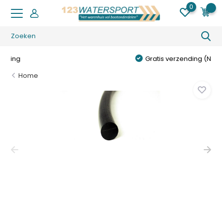
0
0
Gratis verzending (NL) vanaf € 49,95
Home