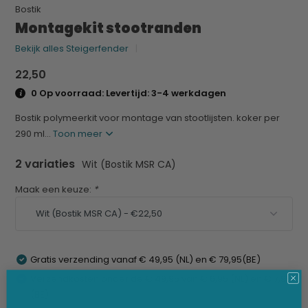
Bostik
Montagekit stootranden
Bekijk alles Steigerfender
22,50
0 Op voorraad: Levertijd: 3-4 werkdagen
Bostik polymeerkit voor montage van stootlijsten. koker per
290 ml...
Toon meer
2 variaties
Wit (Bostik MSR CA)
Maak een keuze:
*
Gratis verzending vanaf € 49,95 (NL) en € 79,95(BE)
Verzendkosten onder de € 49,95 van € 6,95 (NL) en € 7,95
(BE)