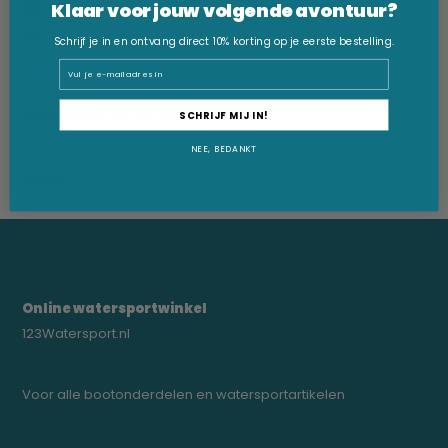
Klaar voor jouw volgende avontuur?
Beste prijsgarantie
Snelle levering
Schrijf je in en ontvang direct 10% korting op je eerste bestelling.
Email
Productomschrijving
SCHRIJF MIJ IN!
NEE, BEDANKT
Delen
Online watersportwinkel
123Watersport.nl
Voor alle bootonderdelen en watersportartikelen
0523-208000