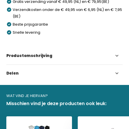
Gratis verzending vanaf € 49,95 (NL) en € 79,95(BE)
Verzendkosten onder de € 49,95 van € 6,95 (NL) en € 7,95
(BE)
Beste prijsgarantie
Snelle levering
Productomschrijving
Klaar voor jouw volgende avontuur?
Delen
Schrijf je in en ontvang direct 10% korting op je eerste bestelling.
Email
WAT VIND JE HIERVAN?
SCHRIJF MIJ IN!
Misschien vind je deze producten ook leuk:
NEE, BEDANKT