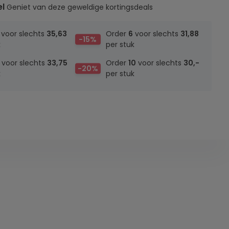
el
Geniet van deze geweldige kortingsdeals
voor slechts
35,63
Order
6
voor slechts
31,88
-15%
k
per stuk
voor slechts
33,75
Order
10
voor slechts
30,-
-20%
k
per stuk