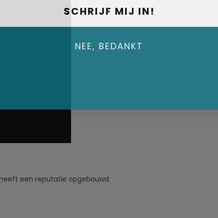
SCHRIJF MIJ IN!
NEE, BEDANKT
n heeft een reputatie opgebouwd