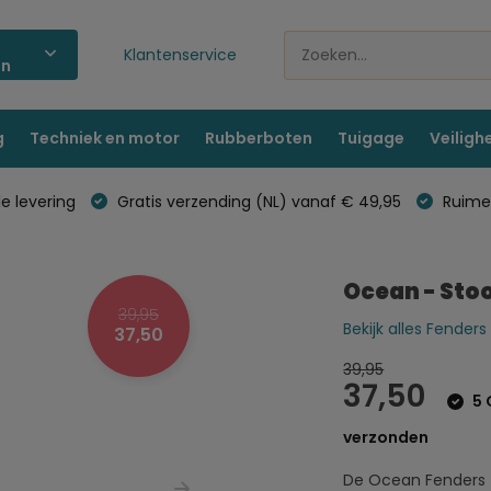
Klantenservice
ën
g
Techniek en motor
Rubberboten
Tuigage
Veiligh
e levering
Gratis verzending (NL) vanaf € 49,95
Ruime 
Ocean - Sto
39,95
Bekijk alles Fenders
37,50
39,95
37,50
5 
verzonden
De Ocean Fenders z