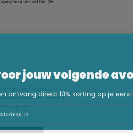
 specifieke behoeften. Zie
voor jouw volgende av
evestigen aan uw boot. Dit
n en ontvang direct 10% korting op je eerst
teigenaren. De Ocean Fender is
 een compressor.