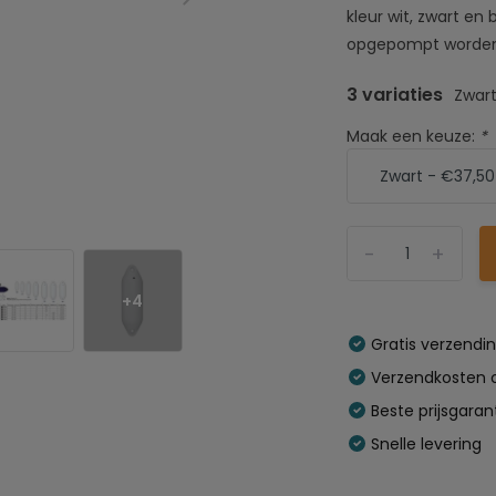
kleur wit, zwart e
opgepompt worden!
3 variaties
Zwar
Maak een keuze:
*
-
+
+4
Gratis verzendi
Verzendkosten o
Beste prijsgaran
Snelle levering