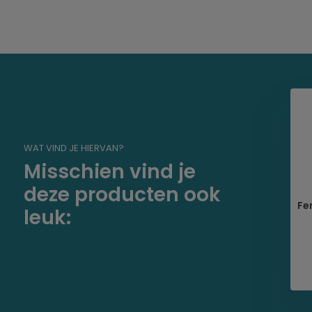
Cabo - Fenderlijn - met
voorgesplitste lus -
Polyester
WAT VIND JE HIERVAN?
3,95
Misschien vind je
deze producten ook
erhouders slot
Fe
leuk:
5,95