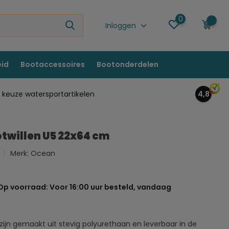
0
0
Inloggen
eid
Bootaccessoires
Bootonderdelen
keuze watersportartikelen
4,8
otwillen U5 22x64 cm
Merk:
Ocean
Op voorraad: Voor 16:00 uur besteld, vandaag
ijn gemaakt uit stevig polyurethaan en leverbaar in de