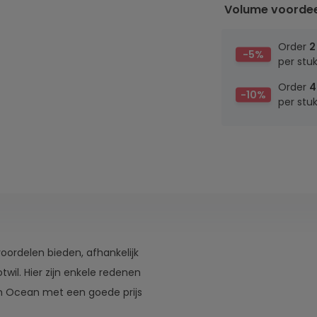
Volume voorde
Order
2
-5%
per stu
Order
4
-10%
per stu
oordelen bieden, afhankelijk
il. Hier zijn enkele redenen
van Ocean met een goede prijs