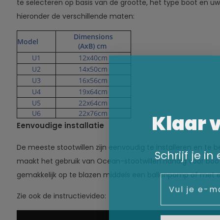
te selecteren op basis van de grootte, het type boot en uw
hieronder de verschillende maten:
Dimensions
Model
(AxB) cm
U1
12x40cm
U2
14x50cm
U3
16x56cm
U4
19x64cm
U5
22x64cm
Klaar 
U6
22x76cm
Eenvoudige installatie
De meeste stootwillen zijn eenvoudig te installeren en te b
Schrijf je i
maakt het gebruik van Ocean-stootwillen handig voor boo
gemakkelijk op te blazen middels een ballenpomp of met
Email
Zie ook de instructievideo: