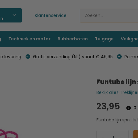
Klantenservice
ën
g
Techniek en motor
Rubberboten
Tuigage
Veiligh
e levering
Gratis verzending (NL) vanaf € 49,95
Ruime 
Funtube lijn 
Bekijk alles Trekli
23,95
0 
Funtube lijn spruitst
-
+