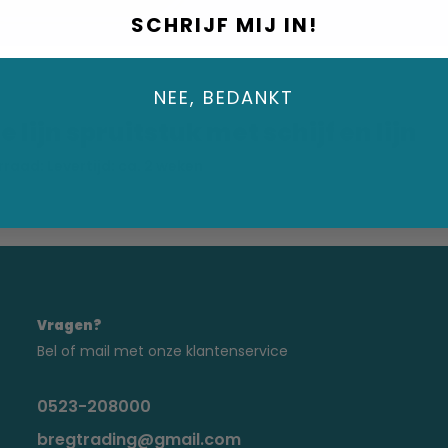
SCHRIJF MIJ IN!
NEE, BEDANKT
 lijn spruitstuk met schijf en lijn
raad: Levertijd: ca. 2 weken
Vragen?
Bel of mail met onze klantenservice
0523-208000
bregtrading@gmail.com