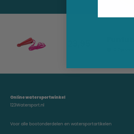
Funtube
23,95
0 Op voor
Online watersportwinkel
123Watersport.nl
Voor alle bootonderdelen en watersportartikelen