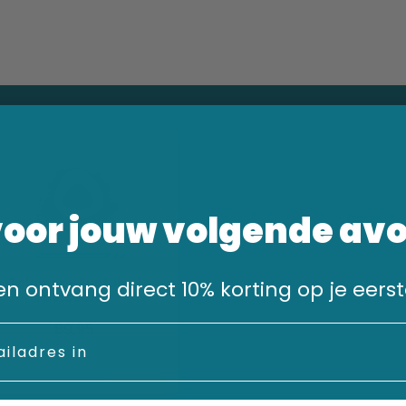
voor jouw volgende av
Talamex - Funtube 1
n en ontvang direct 10% korting op je eerst
persoons
89,95