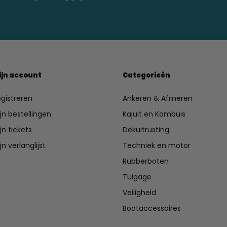
ijn account
Categorieën
gistreren
Ankeren & Afmeren
jn bestellingen
Kajuit en Kombuis
jn tickets
Dekuitrusting
jn verlanglijst
Techniek en motor
Rubberboten
Tuigage
Veiligheid
Bootaccessoires