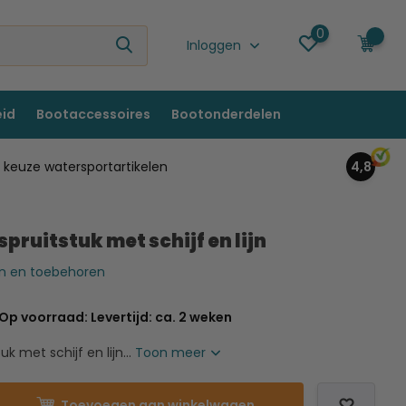
0
0
Inloggen
eid
Bootaccessoires
Bootonderdelen
keuze watersportartikelen
4,8
spruitstuk met schijf en lijn
jnen en toebehoren
Op voorraad: Levertijd: ca. 2 weken
uk met schijf en lijn...
Toon meer
Toevoegen aan winkelwagen