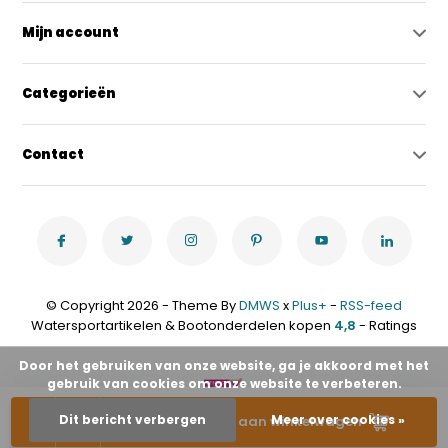
Mijn account
Categorieën
Contact
© Copyright 2026 - Theme By
DMWS
x
Plus+
-
RSS-feed
Watersportartikelen & Bootonderdelen kopen
4,8
- Ratings
Door het gebruiken van onze website, ga je akkoord met het
gebruik van cookies om onze website te verbeteren.
-
+
Dit bericht verbergen
Meer over cookies »
Toevoegen aan winkelwagen