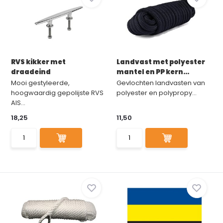
RVS kikker met
Landvast met polyester
draadeind
mantel en PP kern...
Mooi gestyleerde,
Gevlochten landvasten van
hoogwaardig gepolijste RVS
polyester en polypropy...
AIS...
18,25
11,50