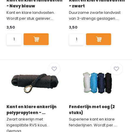
Kant en klare landvasten
Kant en klare landvasten
- Navy blauw
- zwart
Kant en klare landvasten.
Duurzame zwarte landvast
Wordt per stuk gelever...
van 3-strengs geslagen ...
3,50
3,50
Kant en klare ankerlijn
Fenderlijn met oog (2
polypropyleen - ...
stuks)
Zwart ankerlijn met
Superlene kant en klare
ingesplitste RVS kous.
fenderlijnen. Wordt per ...
Gemaa...