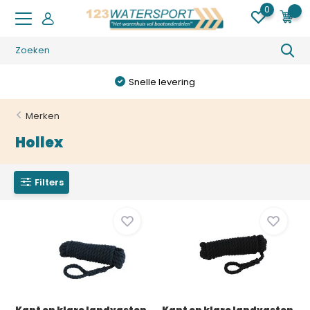
0
0
Snelle levering
Merken
Hollex
Filters