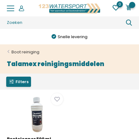
0
0
Snelle levering
Boot reiniging
Talamex reinigingsmiddelen
Filters