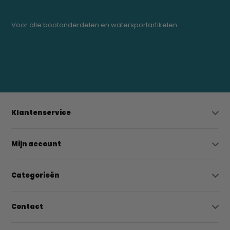
Voor alle bootonderdelen en watersportartikelen
0523-208000
bregtrading@gmail.com
Klantenservice
Mijn account
Categorieën
Contact