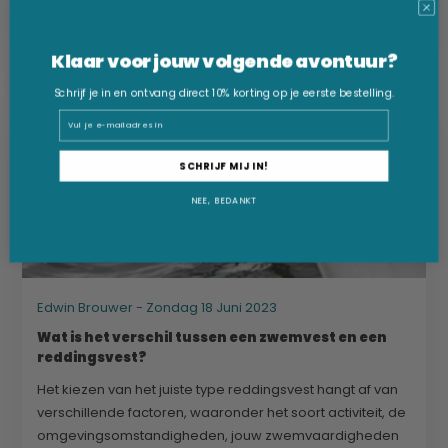
Artikel verder lezen
Klaar voor jouw volgende avontuur?
Schrijf je in en ontvang direct 10% korting op je eerste bestelling.
Email
SCHRIJF MIJ IN!
NEE, BEDANKT
Edwin Brouwer - Zondag 18 Juni 2023
Wat is het verschil tussen een zwemvest en een
reddingsvest?
Het kiezen van het juiste type reddingsvest hangt af van
verschillende factoren, waaronder het soort activiteit, de
omgevingsomstandigheden, jouw zwemvaardigheden