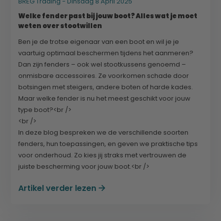
BREG Trading - Dinsdag 8 April 2025
Welke fender past bij jouw boot? Alles wat je moet
weten over stootwillen
Ben je de trotse eigenaar van een boot en wil je je
vaartuig optimaal beschermen tijdens het aanmeren?
Dan zijn fenders – ook wel stootkussens genoemd –
onmisbare accessoires. Ze voorkomen schade door
botsingen met steigers, andere boten of harde kades.
Maar welke fender is nu het meest geschikt voor jouw
type boot?<br />
<br />
In deze blog bespreken we de verschillende soorten
fenders, hun toepassingen, en geven we praktische tips
voor onderhoud. Zo kies jij straks met vertrouwen de
juiste bescherming voor jouw boot.<br />
Artikel verder lezen