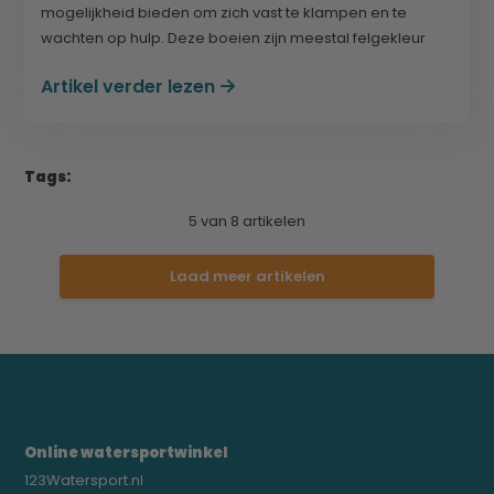
mogelijkheid bieden om zich vast te klampen en te
wachten op hulp. Deze boeien zijn meestal felgekleur
Artikel verder lezen
Tags:
5
van
8
artikelen
Laad meer artikelen
Online watersportwinkel
123Watersport.nl