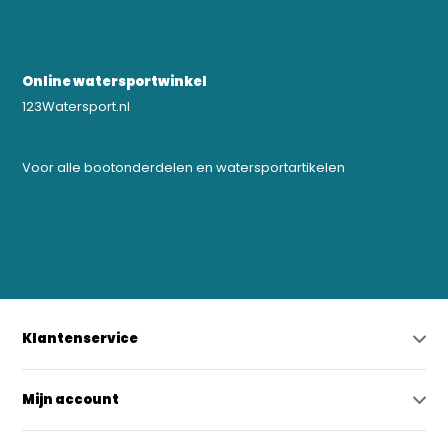
Online watersportwinkel
123Watersport.nl
Voor alle bootonderdelen en watersportartikelen
0523-208000
bregtrading@gmail.com
Klantenservice
Mijn account