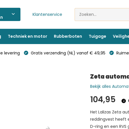
Klantenservice
ën
g
Techniek en motor
Rubberboten
Tuigage
Veiligh
e levering
Gratis verzending (NL) vanaf € 49,95
Ruime 
Zeta automa
Bekijk alles Autom
104,95
Het Lalizas Zeta a
reddingvest heeft 
D-ring en een RVS 