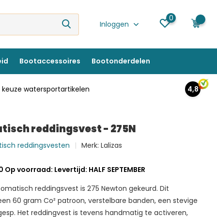
0
0
Inloggen
eid
Bootaccessoires
Bootonderdelen
keuze watersportartikelen
4,8
tisch reddingsvest - 275N
atisch reddingsvesten
Merk:
Lalizas
0 Op voorraad: Levertijd: HALF SEPTEMBER
utomatisch reddingsvest is 275 Newton gekeurd. Dit
een 60 gram Co² patroon, verstelbare banden, een stevige
gesp. Het reddingvest is tevens handmatig te activeren,