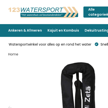
Alle
categorie
Ankeren & Afmeren
Kajuit en Kombuis
Dekuitrustin
Watersportwinkel voor alles op en rond het water
Snell
Home