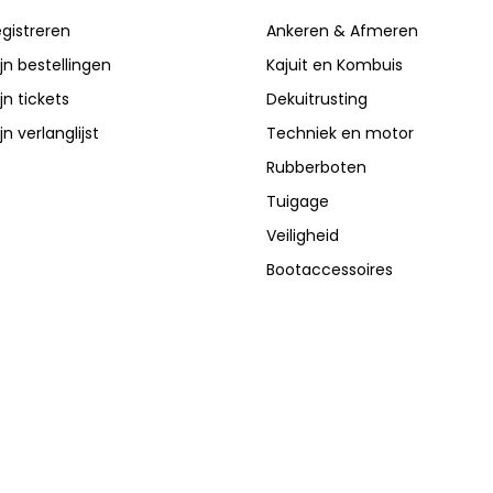
gistreren
Ankeren & Afmeren
jn bestellingen
Kajuit en Kombuis
jn tickets
Dekuitrusting
jn verlanglijst
Techniek en motor
Rubberboten
Tuigage
Veiligheid
Bootaccessoires