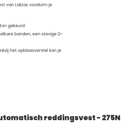
st van Lalizas voorkom je
wton gekeurd
telbare banden, een stevige D-
kzij het opblaasventiel kan je
utomatisch reddingsvest - 275N