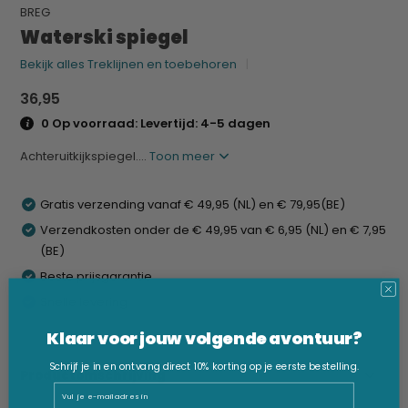
BREG
Waterski spiegel
Bekijk alles Treklijnen en toebehoren
36,95
0 Op voorraad: Levertijd: 4-5 dagen
Achteruitkijkspiegel....
Toon meer
Gratis verzending vanaf € 49,95 (NL) en € 79,95(BE)
Verzendkosten onder de € 49,95 van € 6,95 (NL) en € 7,95
(BE)
Beste prijsgarantie
Snelle levering
Klaar voor jouw volgende avontuur?
Schrijf je in en ontvang direct 10% korting op je eerste bestelling.
Productomschrijving
Email