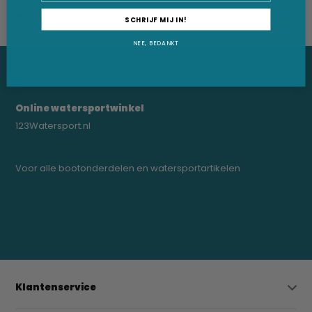
Delen
SCHRIJF MIJ IN!
NEE, BEDANKT
Online watersportwinkel
123Watersport.nl
Voor alle bootonderdelen en watersportartikelen
0523-208000
bregtrading@gmail.com
Klantenservice