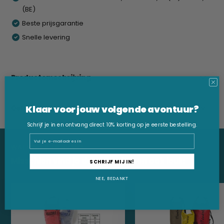
(BE)
Beste prijsgarantie
Snelle levering
Productomschrijving
Klaar voor jouw volgende avontuur?
Delen
Schrijf je in en ontvang direct 10% korting op je eerste bestelling.
Email
WAT VIND JE HIERVAN?
Misschien vind je deze producten ook leuk:
SCHRIJF MIJ IN!
NEE, BEDANKT