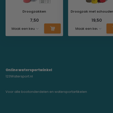
Droogzakken
Droogzak met schoude
7,50
19,50
Online watersportwinkel
123Watersport.nl
Voor alle bootonderdelen en watersportartikelen
0523-208000
bregtrading@gmail.com