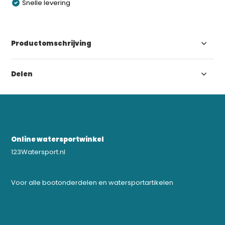
Snelle levering
Productomschrijving
Delen
Online watersportwinkel
123Watersport.nl
Voor alle bootonderdelen en watersportartikelen
0523-208000
bregtrading@gmail.com