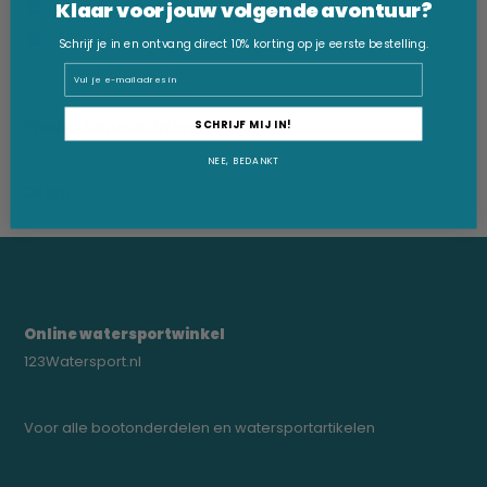
Klaar voor jouw volgende avontuur?
Beste prijsgarantie
Snelle levering
Schrijf je in en ontvang direct 10% korting op je eerste bestelling.
Email
Productomschrijving
SCHRIJF MIJ IN!
NEE, BEDANKT
Delen
Online watersportwinkel
123Watersport.nl
Voor alle bootonderdelen en watersportartikelen
0523-208000