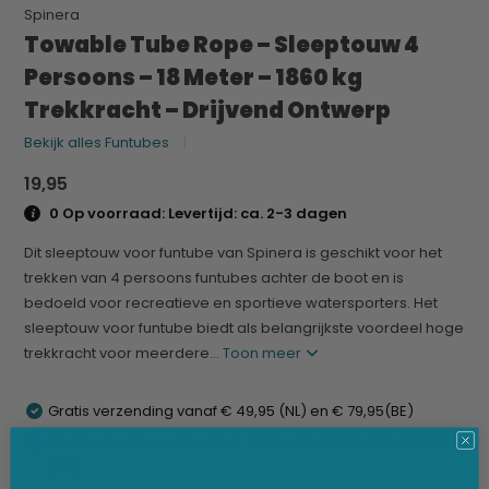
Spinera
Towable Tube Rope – Sleeptouw 4
Persoons – 18 Meter – 1860 kg
Trekkracht – Drijvend Ontwerp
Bekijk alles Funtubes
19,95
0 Op voorraad: Levertijd: ca. 2-3 dagen
Dit sleeptouw voor funtube van Spinera is geschikt voor het
trekken van 4 persoons funtubes achter de boot en is
bedoeld voor recreatieve en sportieve watersporters. Het
sleeptouw voor funtube biedt als belangrijkste voordeel hoge
trekkracht voor meerdere...
Toon meer
Gratis verzending vanaf € 49,95 (NL) en € 79,95(BE)
Verzendkosten onder de € 49,95 van € 6,95 (NL) en € 7,95
(BE)