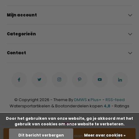
Mijn account
Categorieën
Contact
© Copyright 2026 - Theme By
DMWS
x
Plus+
-
RSS-feed
Watersportartikelen & Bootonderdelen kopen
4,8
- Ratings
Door het gebruiken van onze website, ga je akkoord met het
gebruik van cookies om onze website te verbeteren.
-
+
Dit bericht verbergen
Meer over cookies »
Toevoegen aan winkelwagen