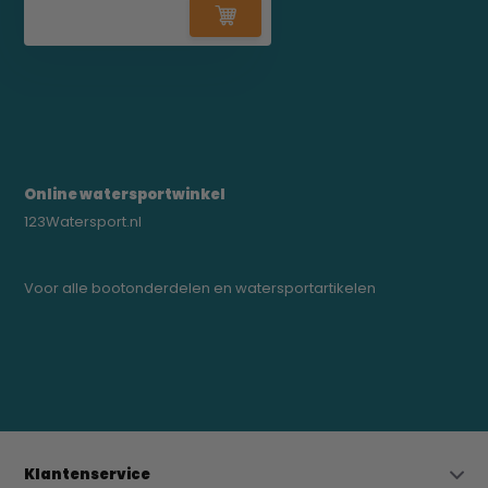
Online watersportwinkel
123Watersport.nl
Voor alle bootonderdelen en watersportartikelen
0523-208000
bregtrading@gmail.com
Klantenservice