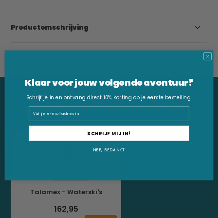
Productomschrijving
Delen
Klaar voor jouw volgende avontuur?
WAT VIND JE HIERVAN?
Schrijf je in en ontvang direct 10% korting op je eerste bestelling.
Misschien vind je deze producten ook leuk:
Email
SCHRIJF MIJ IN!
NEE, BEDANKT
Talamex - Waterski's
162,95