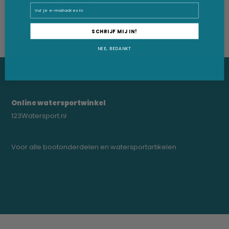
Productomschrijving
Email
SCHRIJF MIJ IN!
Delen
NEE, BEDANKT
Online watersportwinkel
123Watersport.nl
Voor alle bootonderdelen en watersportartikelen
0523-208000
bregtrading@gmail.com