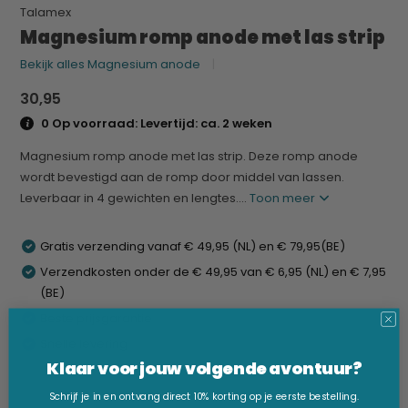
Talamex
Magnesium romp anode met las strip
Bekijk alles Magnesium anode
30,95
0 Op voorraad: Levertijd: ca. 2 weken
Magnesium romp anode met las strip. Deze romp anode
wordt bevestigd aan de romp door middel van lassen.
Leverbaar in 4 gewichten en lengtes....
Toon meer
Gratis verzending vanaf € 49,95 (NL) en € 79,95(BE)
Verzendkosten onder de € 49,95 van € 6,95 (NL) en € 7,95
(BE)
Beste prijsgarantie
Snelle levering
Klaar voor jouw volgende avontuur?
Schrijf je in en ontvang direct 10% korting op je eerste bestelling.