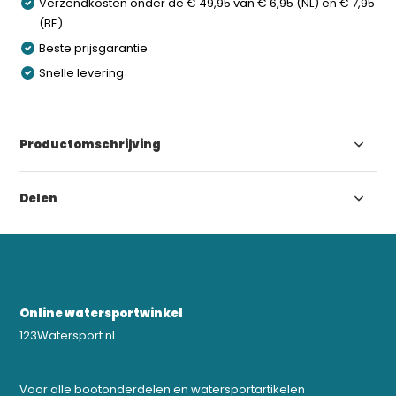
Verzendkosten onder de € 49,95 van € 6,95 (NL) en € 7,95
(BE)
Beste prijsgarantie
Snelle levering
Productomschrijving
Delen
Online watersportwinkel
123Watersport.nl
Voor alle bootonderdelen en watersportartikelen