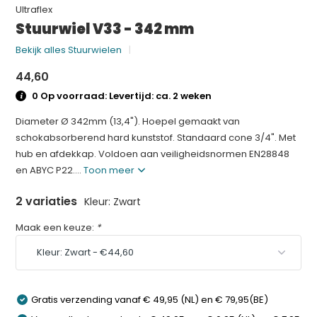
Ultraflex
Stuurwiel V33 - 342 mm
Bekijk alles Stuurwielen
44,60
0 Op voorraad: Levertijd: ca. 2 weken
Diameter Ø 342mm (13,4"). Hoepel gemaakt van
schokabsorberend hard kunststof. Standaard cone 3/4". Met
hub en afdekkap. Voldoen aan veiligheidsnormen EN28848
en ABYC P22....
Toon meer
2 variaties
Kleur: Zwart
Maak een keuze:
*
Gratis verzending vanaf € 49,95 (NL) en € 79,95(BE)