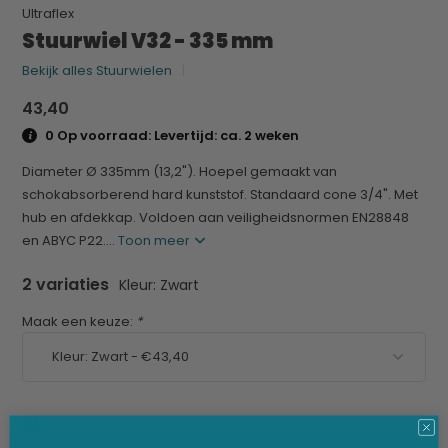
Ultraflex
Stuurwiel V32 - 335 mm
Bekijk alles Stuurwielen
43,40
0 Op voorraad: Levertijd: ca. 2 weken
Diameter Ø 335mm (13,2"). Hoepel gemaakt van
schokabsorberend hard kunststof. Standaard cone 3/4". Met
hub en afdekkap. Voldoen aan veiligheidsnormen EN28848
en ABYC P22....
Toon meer
2 variaties
Kleur: Zwart
Maak een keuze:
*
Gratis verzending vanaf € 49,95 (NL) en € 79,95(BE)