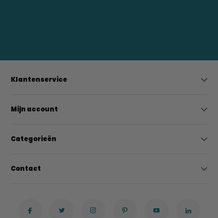
0523-208000
bregtrading@gmail.com
Klantenservice
Mijn account
Categorieën
Contact