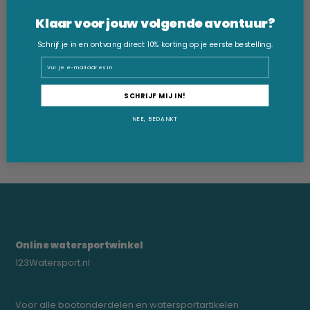
Verzendkosten onder de € 49,95 van € 6,95 (NL) en € 7,95
(BE)
Klaar voor jouw volgende avontuur?
Beste prijsgarantie
Schrijf je in en ontvang direct 10% korting op je eerste bestelling.
Snelle levering
Email
SCHRIJF MIJ IN!
Productomschrijving
NEE, BEDANKT
Delen
Online watersportwinkel
123Watersport.nl
Voor alle bootonderdelen en watersportartikelen