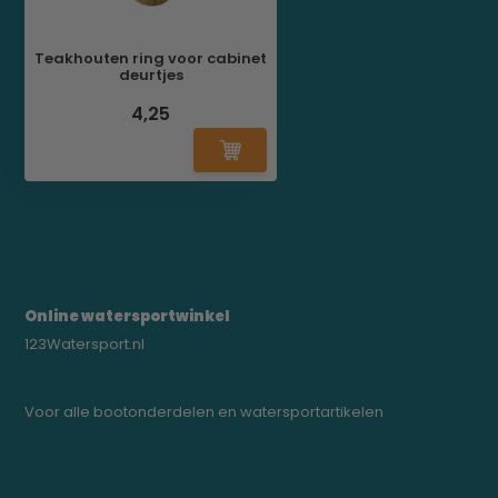
Teakhouten ring voor cabinet
deurtjes
4,25
Online watersportwinkel
123Watersport.nl
Voor alle bootonderdelen en watersportartikelen
0523-208000
bregtrading@gmail.com