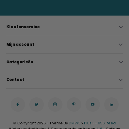
Klantenservice
Mijn account
Categorieën
Contact
© Copyright 2026 - Theme By
DMWS
x
Plus+
-
RSS-feed
Watersportartikelen & Bootonderdelen kopen
4,8
- Ratings