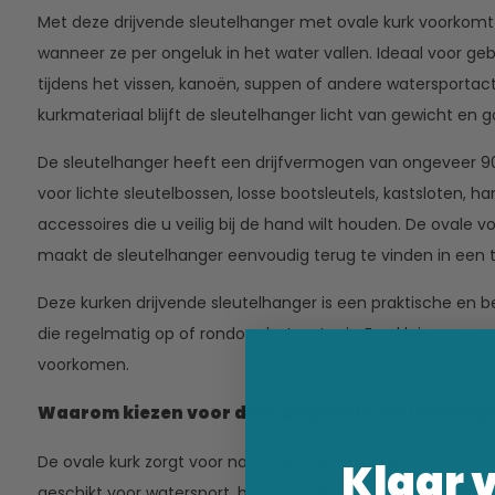
Met deze drijvende sleutelhanger met ovale kurk voorkomt u
wanneer ze per ongeluk in het water vallen. Ideaal voor geb
tijdens het vissen, kanoën, suppen of andere watersportactiv
kurkmateriaal blijft de sleutelhanger licht van gewicht en 
De sleutelhanger heeft een drijfvermogen van ongeveer 90 
voor lichte sleutelbossen, losse bootsleutels, kastsloten, h
accessoires die u veilig bij de hand wilt houden. De ovale vo
maakt de sleutelhanger eenvoudig terug te vinden in een ta
Deze kurken drijvende sleutelhanger is een praktische en 
die regelmatig op of rondom het water is. Een kleine acce
voorkomen.
Waarom kiezen voor deze drijvende sleutelhang
De ovale kurk zorgt voor natuurlijk drijfvermogen en maakt
Klaar 
geschikt voor watersport, bootgebruik en buitenactivitei