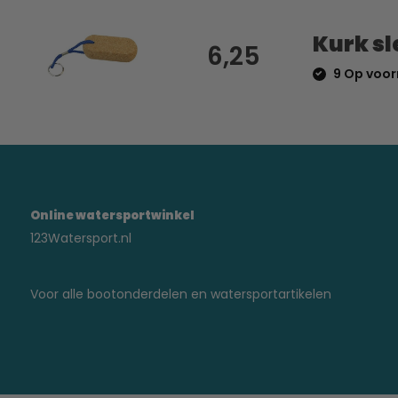
Kurk s
6,25
9 Op voor
Online watersportwinkel
123Watersport.nl
Voor alle bootonderdelen en watersportartikelen