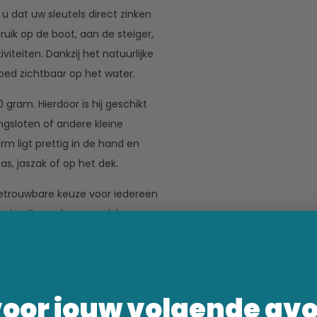
 dat uw sleutels direct zinken
ruik op de boot, aan de steiger,
iteiten. Dankzij het natuurlijke
goed zichtbaar op het water.
gram. Hierdoor is hij geschikt
angsloten of andere kleine
rm ligt prettig in de hand en
s, jaszak of op het dek.
betrouwbare keuze voor iedereen
ssoire die veel ongemak kan
er?
 de sleutelhanger perfect
voor jouw volgende av
ten. Door het compacte formaat