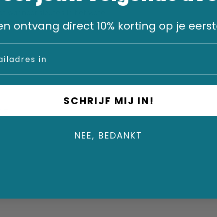
iedt wanneer sleutels in het water
n en ontvang direct 10% korting op je eerst
SCHRIJF MIJ IN!
eren
NEE, BEDANKT