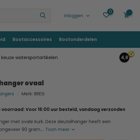
0
0
Inloggen
eid
Bootaccessoires
Bootonderdelen
keuze watersportartikelen
4,8
lhanger ovaal
hangers
Merk:
BREG
 voorraad: Voor 16:00 uur besteld, vandaag verzonden
anger met ovale kurk. Deze sleutelhanger heeft een
ongeveer 90 gram....
Toon meer