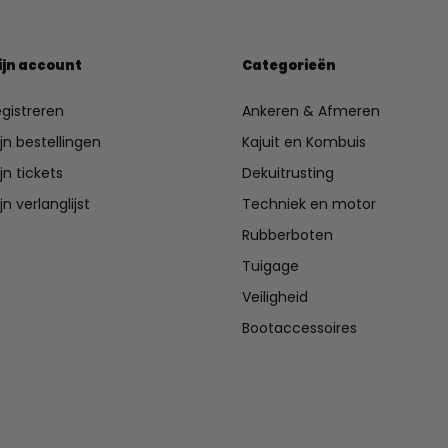
ijn account
Categorieën
gistreren
Ankeren & Afmeren
jn bestellingen
Kajuit en Kombuis
jn tickets
Dekuitrusting
jn verlanglijst
Techniek en motor
Rubberboten
Tuigage
Veiligheid
Bootaccessoires