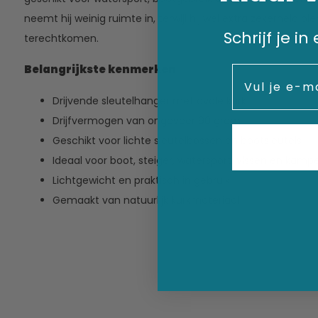
neemt hij weinig ruimte in, terwijl hij wel extra zekerheid b
Schrijf je i
terechtkomen.
Belangrijkste kenmerken
Email
Drijvende sleutelhanger met ovale kurk
Drijfvermogen van ongeveer 90 gram
Geschikt voor lichte sleutelbossen en bootsleutels
Ideaal voor boot, steiger, watersport, vissen en kamp
Lichtgewicht en praktisch in gebruik
Gemaakt van natuurlijk kurkmateriaal