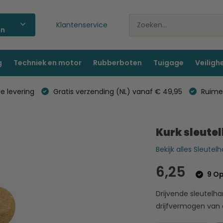
Klantenservice
ën
g
Techniek en motor
Rubberboten
Tuigage
Veiligh
e levering
Gratis verzending (NL) vanaf € 49,95
Ruime 
Kurk sleute
Bekijk alles Sleutel
6,25
9 Op
Drijvende sleutelh
drijfvermogen van 