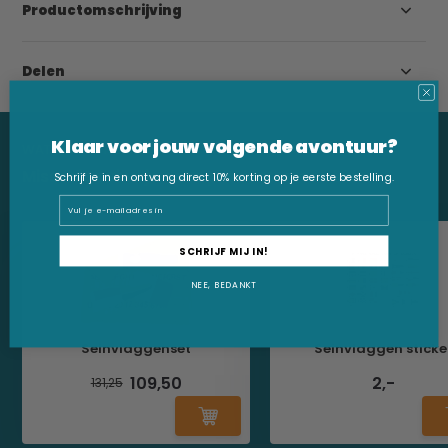
Productomschrijving
Delen
Klaar voor jouw volgende avontuur?
WAT VIND JE HIERVAN?
Misschien vind je deze producten ook leuk:
Schrijf je in en ontvang direct 10% korting op je eerste bestelling.
Email
SCHRIJF MIJ IN!
NEE, BEDANKT
Seinvlaggenset
Seinvlaggen sticke
109,50
2,-
131,25