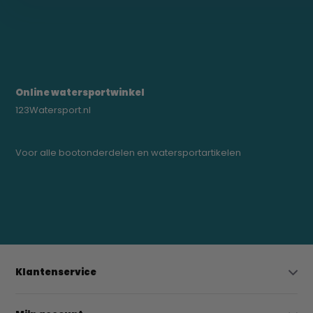
Online watersportwinkel
123Watersport.nl
Voor alle bootonderdelen en watersportartikelen
0523-208000
bregtrading@gmail.com
Klantenservice