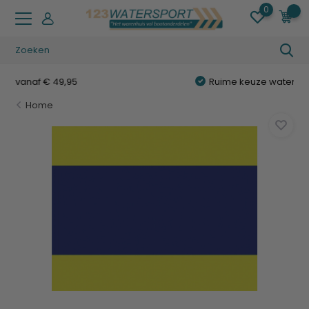
0
0
Ruime keuze watersportartikelen
Home