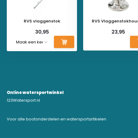
RVS vlaggenstok
RVS Vlaggenstokhou
30,95
23,95
Online watersportwinkel
123Watersport.nl
Voor alle bootonderdelen en watersportartikelen
0523-208000