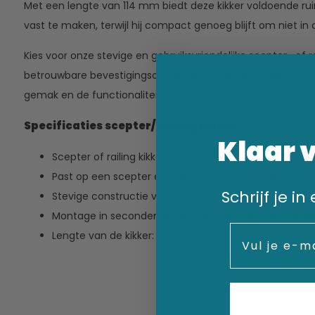
Met een lengte van 114 mm biedt deze kikker voldoende rui
vast te maken, terwijl hij compact genoeg blijft om niet in 
Kies voor onze stevige en gebruiksvriendelijke scepter- of r
betrouwbare bevestigingsoplossing voor uw boot. Bestel v
gemak en de functionaliteit die deze kikker te bieden heeft
Specificaties scepter/ railing kikker
Klaar 
Scepter of railing kikker
Past op een scepter en railing van 22 tot en met 25
Schrijf je i
Stevige constructie van rvs en glas versterkt polyam
Montage in seconden zonder wijziging van de scepte
Email
Lengte van de kikker: 114 mm