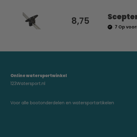
Scepter
8,75
7 Op voor
Online watersportwinkel
123Watersport.nl
Voor alle bootonderdelen en watersportartikelen