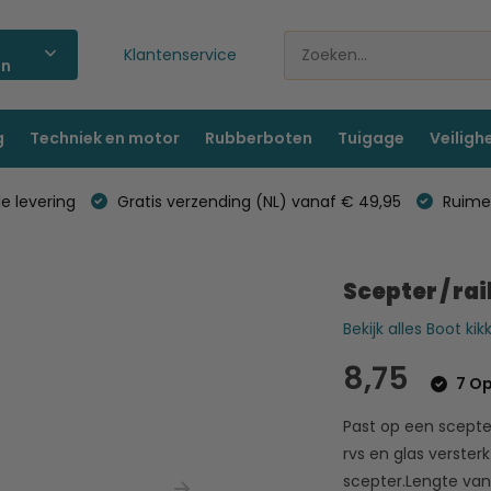
Klantenservice
ën
g
Techniek en motor
Rubberboten
Tuigage
Veiligh
e levering
Gratis verzending (NL) vanaf € 49,95
Ruime 
Scepter / rai
Bekijk alles Boot kik
8,75
7 Op
Past op een scepte
rvs en glas verste
scepter.Lengte van d