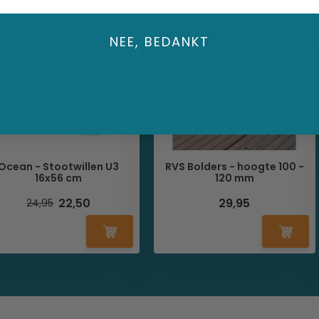
NEE, BEDANKT
Ocean - Stootwillen U3
RVS Bolders - hoogte 100 -
16x56 cm
120 mm
22,50
29,95
24,95