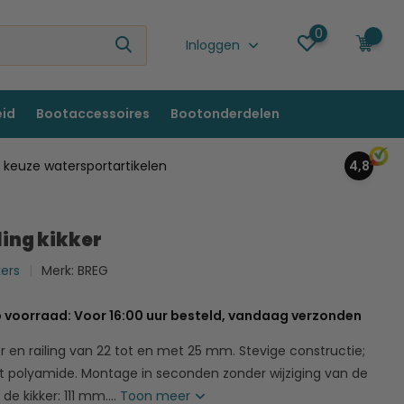
0
0
Inloggen
eid
Bootaccessoires
Bootonderdelen
keuze watersportartikelen
4,8
ling kikker
kers
Merk:
BREG
 voorraad: Voor 16:00 uur besteld, vandaag verzonden
r en railing van 22 tot en met 25 mm. Stevige constructie;
rkt polyamide. Montage in seconden zonder wijziging van de
e kikker: 111 mm....
Toon meer