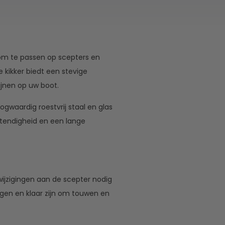
 om te passen op scepters en
kikker biedt een stevige
ijnen op uw boot.
gwaardig roestvrij staal en glas
stendigheid en een lange
wijzigingen aan de scepter nodig
igen en klaar zijn om touwen en