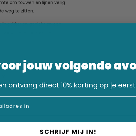
mte om touwen en lijnen veilig
de weg te zitten.
ailingkikker en geniet van een
andaag nog en ervaar het
.
voor jouw volgende av
 mm
n en ontvang direct 10% korting op je eerst
ide
r
SCHRIJF MIJ IN!