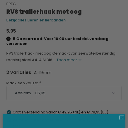
BREG
RVS trailerhaak met oog
Bekijk alles Lieren en lierbanden
5,95
5 Op voorraad: Voor 16:00 uur besteld, vandaag
verzonden
RVS trailerhaak met oog Gemaakt van zeewaterbestendig
roestvrij staal A4-AISI 316....
Toon meer
2 variaties
A=19mm
Maak een keuze:
*
Gratis verzending vanaf € 49,95 (NL) en € 79,95(BE)
Verzendkosten onder de € 49,95 van € 6,95 (NL) en € 7,95
(BE)