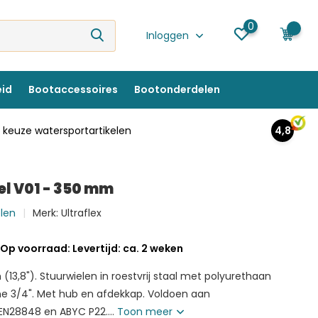
0
0
Inloggen
eid
Bootaccessoires
Bootonderdelen
keuze watersportartikelen
4,8
el V01 - 350 mm
elen
Merk:
Ultraflex
Op voorraad: Levertijd: ca. 2 weken
3,8"). Stuurwielen in roestvrij staal met polyurethaan
ne 3/4". Met hub en afdekkap. Voldoen aan
EN28848 en ABYC P22....
Toon meer