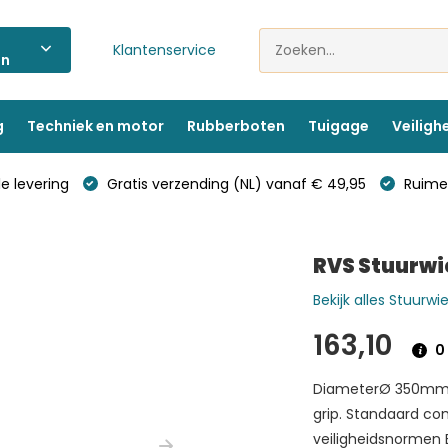
Klantenservice
ën
g
Techniek en motor
Rubberboten
Tuigage
Veiligh
e levering
Gratis verzending (NL) vanaf € 49,95
Ruime 
RVS Stuurwi
Bekijk alles Stuurwi
163,10
0 
DiameterØ 350mm (1
grip. Standaard co
veiligheidsnormen 