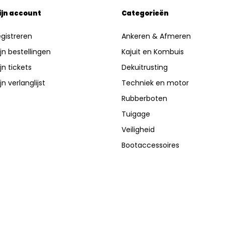
ijn account
Categorieën
gistreren
Ankeren & Afmeren
jn bestellingen
Kajuit en Kombuis
jn tickets
Dekuitrusting
jn verlanglijst
Techniek en motor
Rubberboten
Tuigage
Veiligheid
Bootaccessoires