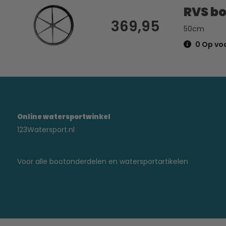
RVS bo
369,95
50cm
0 Op voo
Online watersportwinkel
123Watersport.nl
Voor alle bootonderdelen en watersportartikelen