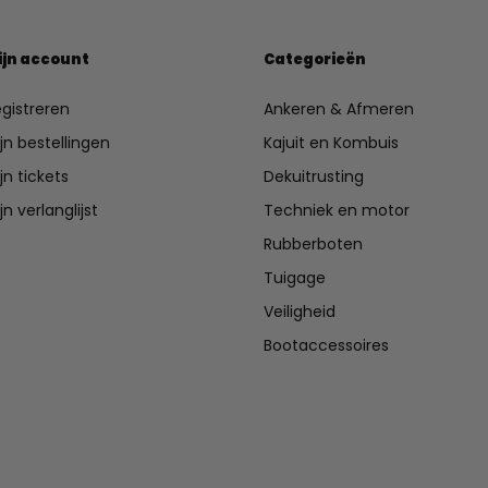
ijn account
Categorieën
gistreren
Ankeren & Afmeren
jn bestellingen
Kajuit en Kombuis
jn tickets
Dekuitrusting
jn verlanglijst
Techniek en motor
Rubberboten
Tuigage
Veiligheid
Bootaccessoires