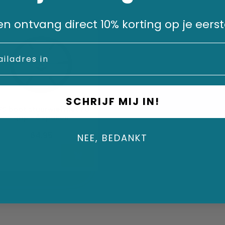
n en ontvang direct 10% korting op je eerst
SCHRIJF MIJ IN!
VS boot stuurwiel met PU
grip - 6 spaken
64,95
NEE, BEDANKT