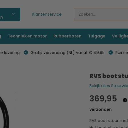
Klantenservice
ën
g
Techniek en motor
Rubberboten
Tuigage
Veiligh
e levering
Gratis verzending (NL) vanaf € 49,95
Ruime 
RVS boot stu
Bekijk alles Stuurwi
369,95
verzonden
RVS boot stuur met 
Het boot stuur heef