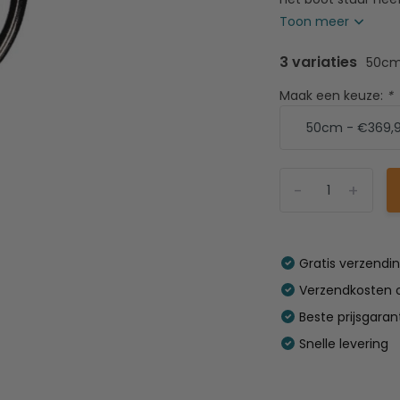
Toon meer
3 variaties
50c
Maak een keuze:
*
-
+
Gratis verzendi
Verzendkosten o
Beste prijsgaran
Snelle levering