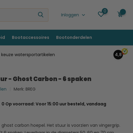
0
0
Inloggen
eid
Bootaccessoires
Bootonderdelen
keuze watersportartikelen
4,8
ur - Ghost Carbon - 6 spaken
elen
Merk:
BREG
0 Op voorraad: Voor 15:00 uur besteld, vandaag
ghost carbon hoepel. Het stuur is voorzien van vingergrip.
t 6 spaken. Leverbaar in de diameters 50, 60 en 70 cm...