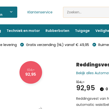
Klantenservice
ën
g
Techniek en motor
Rubberboten
Tuigage
Veiligh
e levering
Gratis verzending (NL) vanaf € 49,95
Ruime 
Reddingsves
104,-
Bekijk alles Autom
92,95
104,-
92,95
0 
Reddingsvest van h
automatic waistbelt