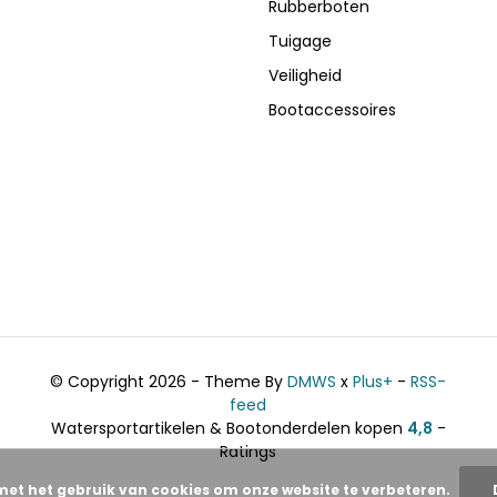
Rubberboten
Tuigage
Veiligheid
Bootaccessoires
© Copyright 2026 - Theme By
DMWS
x
Plus+
-
RSS-
feed
Watersportartikelen & Bootonderdelen kopen
4,8
-
Ratings
met het gebruik van cookies om onze website te verbeteren.