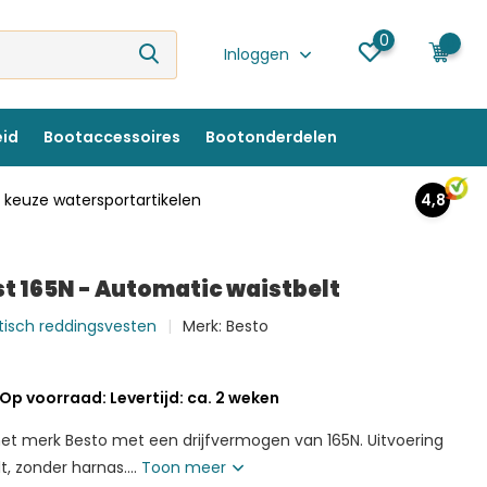
0
0
Inloggen
eid
Bootaccessoires
Bootonderdelen
keuze watersportartikelen
4,8
t 165N - Automatic waistbelt
atisch reddingsvesten
Merk:
Besto
Op voorraad: Levertijd: ca. 2 weken
et merk Besto met een drijfvermogen van 165N. Uitvoering
, zonder harnas....
Toon meer