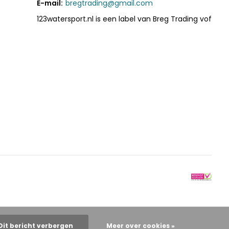
E-mail:
bregtrading@gmail.com
123watersport.nl is een label van Breg Trading vof
Dit bericht verbergen
Meer over cookies »