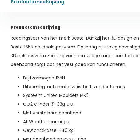
Productomschrijving
Productomschrijving
Reddingsvest van het merk Besto. Dankzij het 3D design e
Besto 165N de ideale pasvorm. De kraag zit stevig bevestigd
3D nek pasvorm zorgt hij voor een veilige maar comfortab
beenband zorgt dat het vest goed kan functioneren.
Drijfvermogen 165N
Uitvoering: automatic waistbelt, zonder harnas
Systeem United Moulders MK5
CO2 cilinder 31-33g CO²
Met verstelbare beenband
All Weather cartridge
Gewichtsklasse: +40 kg
Met beenband en RVS D-ring