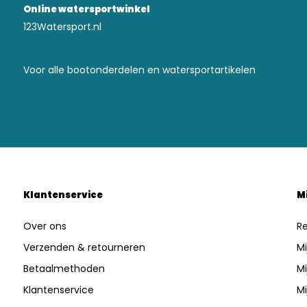
Online watersportwinkel
123Watersport.nl
Voor alle bootonderdelen en watersportartikelen
Klantenservice
M
Over ons
Re
Verzenden & retourneren
Mi
Betaalmethoden
Mi
Klantenservice
Mi