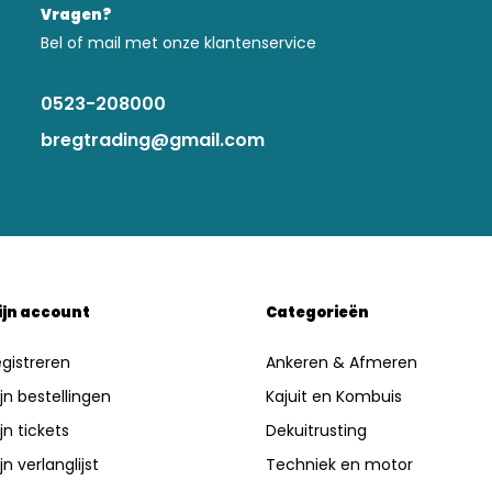
Vragen?
Bel of mail met onze klantenservice
0523-208000
bregtrading@gmail.com
ijn account
Categorieën
gistreren
Ankeren & Afmeren
jn bestellingen
Kajuit en Kombuis
jn tickets
Dekuitrusting
jn verlanglijst
Techniek en motor