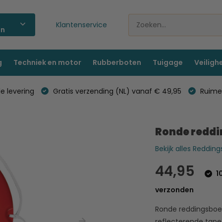
Klantenservice
ën
g
Techniek en motor
Rubberboten
Tuigage
Veiligh
e levering
Gratis verzending (NL) vanaf € 49,95
Ruime 
Ronde reddi
Bekijk alles Reddin
44,95
1
verzonden
Ronde reddingsboe
reflecterende tapes