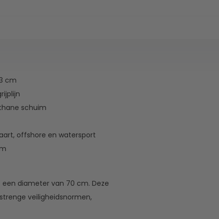
73 cm
jplijn
ethane schuim
aart, offshore en watersport
mm
t een diameter van 70 cm. Deze
 strenge veiligheidsnormen,