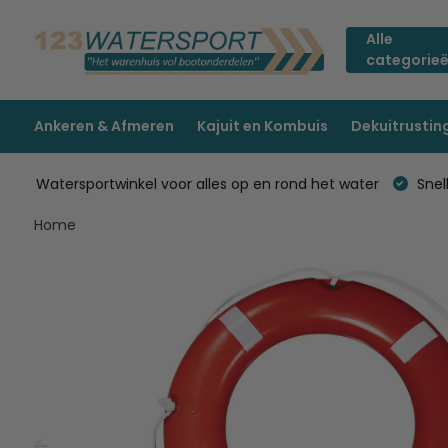
Alle
categorie
Ankeren & Afmeren
Kajuit en Kombuis
Dekuitrustin
Watersportwinkel voor alles op en rond het water
Snell
Home