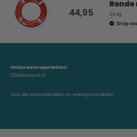
Ronde 
44,95
2,5 kg
10 Op vo
Online watersportwinkel
123Watersport.nl
Voor alle bootonderdelen en watersportartikelen