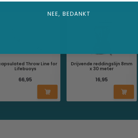
NEE, BEDANKT
capsulated Throw Line for
Drijvende reddingslijn 8mm
Lifebuoys
x 30 meter
66,95
16,95