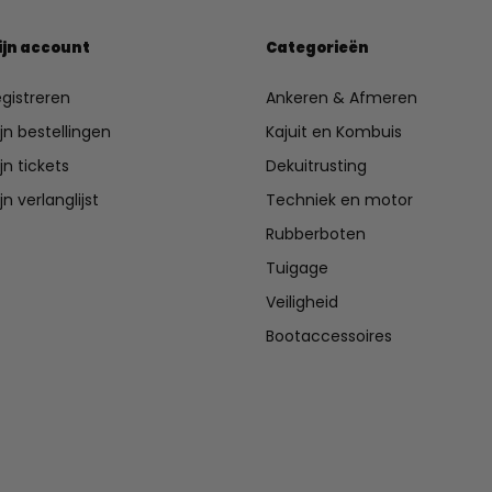
ijn account
Categorieën
gistreren
Ankeren & Afmeren
jn bestellingen
Kajuit en Kombuis
jn tickets
Dekuitrusting
jn verlanglijst
Techniek en motor
Rubberboten
Tuigage
Veiligheid
Bootaccessoires