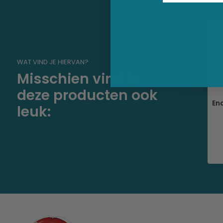
WAT VIND JE HIERVAN?
Misschien vind je
deze producten ook
gsboeikast open
Reddingsboeikast met deur
En
leuk:
l en punt dak
279,95
198,50