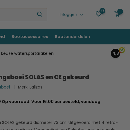
0
0
Inloggen
eid
Bootaccessoires
Bootonderdelen
keuze watersportartikelen
4,8
ngsboei SOLAS en CE gekeurd
gsboei
Merk:
Lalizas
0 Op voorraad: Voor 16:00 uur besteld, vandaag
i SOLAS gekeurd diameter 73 cm. Uitgevoerd met 4 retro-
 en een grijplijn. Vervaardigd van Polyethylene en gevuld