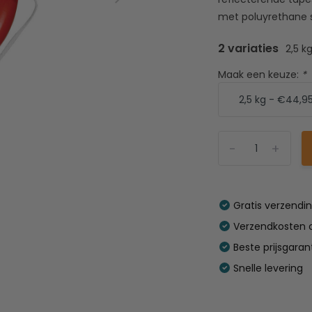
met poluyrethane s
2 variaties
2,5 k
Maak een keuze:
*
-
+
Gratis verzendi
Verzendkosten o
Beste prijsgaran
Snelle levering