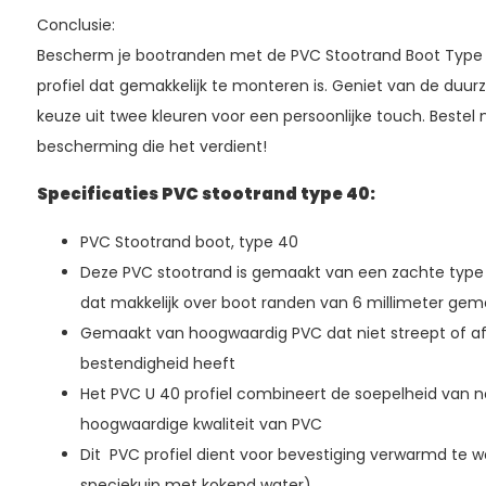
Conclusie:
Bescherm je bootranden met de PVC Stootrand Boot Type 
profiel dat gemakkelijk te monteren is. Geniet van de duu
keuze uit twee kleuren voor een persoonlijke touch. Bestel
bescherming die het verdient!
Specificaties PVC stootrand type 40:
PVC Stootrand boot, type 40
Deze PVC stootrand is gemaakt van een zachte type P
dat makkelijk over boot randen van 6 millimeter ge
Gemaakt van hoogwaardig PVC dat niet streept of a
bestendigheid heeft
Het PVC U 40 profiel combineert de soepelheid van 
hoogwaardige kwaliteit van PVC
Dit PVC profiel dient voor bevestiging verwarmd te w
speciekuip met kokend water)