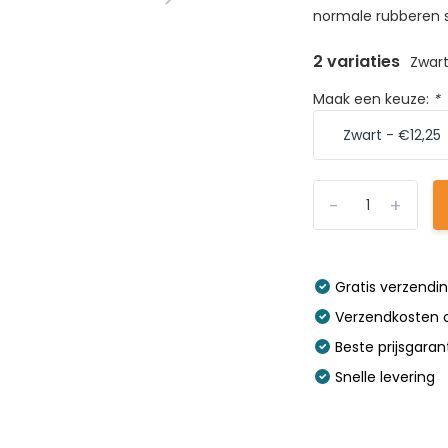
normale rubberen st
2 variaties
Zwar
Maak een keuze:
*
-
+
Gratis verzendi
Verzendkosten o
Beste prijsgaran
Snelle levering