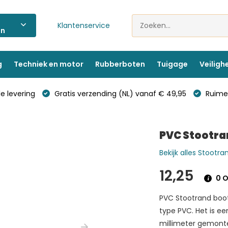
Klantenservice
ën
g
Techniek en motor
Rubberboten
Tuigage
Veiligh
e levering
Gratis verzending (NL) vanaf € 49,95
Ruime 
PVC Stootran
Bekijk alles Stootra
12,25
0 O
PVC Stootrand boot
type PVC. Het is ee
millimeter gemontee