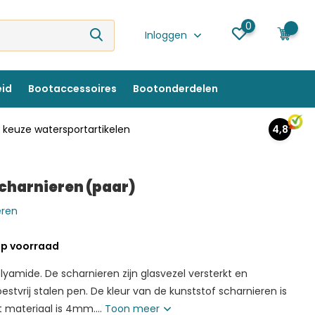
0
0
Inloggen
eid
Bootaccessoires
Bootonderdelen
keuze watersportartikelen
4,8
charnieren (paar)
eren
p voorraad
yamide. De scharnieren zijn glasvezel versterkt en
estvrij stalen pen. De kleur van de kunststof scharnieren is
t materiaal is 4mm....
Toon meer