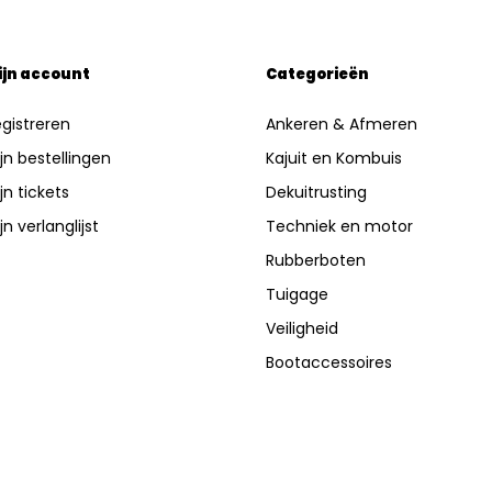
ijn account
Categorieën
gistreren
Ankeren & Afmeren
jn bestellingen
Kajuit en Kombuis
jn tickets
Dekuitrusting
jn verlanglijst
Techniek en motor
Rubberboten
Tuigage
Veiligheid
Bootaccessoires