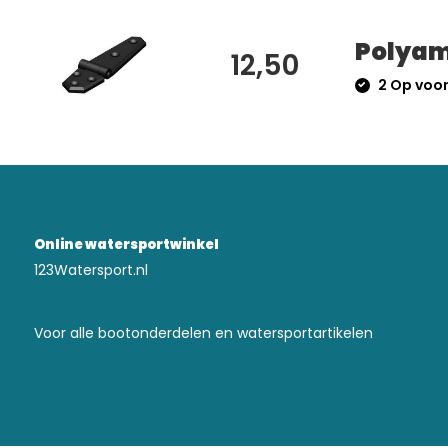
Polyam
12,50
2 Op voo
Online watersportwinkel
123Watersport.nl
Voor alle bootonderdelen en watersportartikelen