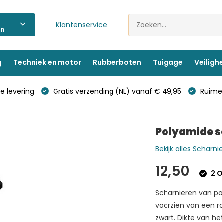
Klantenservice
ën
g
Techniek en motor
Rubberboten
Tuigage
Veiligh
e levering
Gratis verzending (NL) vanaf € 49,95
Ruime 
Polyamide s
Bekijk alles Scharni
12,50
2 O
Scharnieren van pol
voorzien van een ro
zwart. Dikte van he