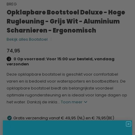
BREG
Opklapbare Bootstoel Deluxe - Hoge
Rugleuning - Grijs Wit - Aluminium
Scharnieren - Ergonomisch
Bekijk alles Bootstoel
74,95
0 Op voorraad: Voor 15:00 uur besteld, vandaag
verzonden
Deze opklapbare bootstoel is geschikt voor comfortabel
varen en is bedoeld voor watersporters en bootbezitters. De
opklapbare bootstoel biedt als belangrijkste voordeel
optimale rugondersteuning en is ideaal voor lange dagen op
het water. Dankzij de inkla...
Toon meer
Gratis verzending vanaf € 49,95 (NL) en € 79,95(BE)
Verzendkosten onder de € 49,95 van € 6,95 (NL) en € 7,95
(BE)