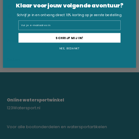
Klaar voor jouw volgende avontuur?
Beste prijsgarantie
Snelle levering
Schrijf je in en ontvang direct 10% korting op je eerste bestelling.
Email
SCHRIJF MIJ IN!
Productomschrijving
NEE, BEDANKT
Delen
Online watersportwinkel
123Watersport.nl
Voor alle bootonderdelen en watersportartikelen