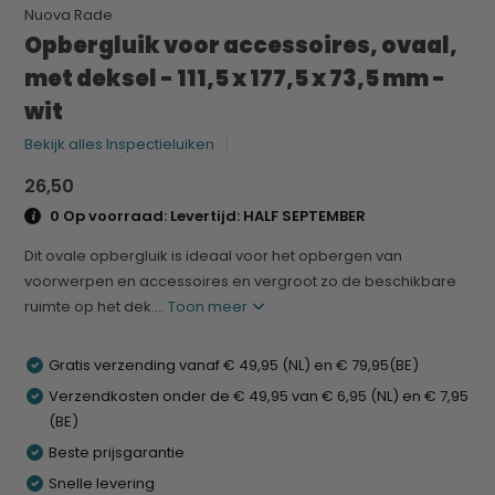
Nuova Rade
Opbergluik voor accessoires, ovaal,
met deksel - 111,5 x 177,5 x 73,5 mm -
wit
Bekijk alles Inspectieluiken
26,50
0 Op voorraad: Levertijd: HALF SEPTEMBER
Dit ovale opbergluik is ideaal voor het opbergen van
voorwerpen en accessoires en vergroot zo de beschikbare
ruimte op het dek....
Toon meer
Gratis verzending vanaf € 49,95 (NL) en € 79,95(BE)
Verzendkosten onder de € 49,95 van € 6,95 (NL) en € 7,95
(BE)
Beste prijsgarantie
Snelle levering