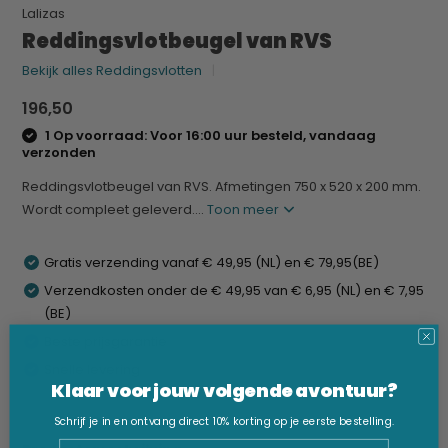
Lalizas
Reddingsvlotbeugel van RVS
Bekijk alles Reddingsvlotten
196,50
1 Op voorraad: Voor 16:00 uur besteld, vandaag
verzonden
Reddingsvlotbeugel van RVS. Afmetingen 750 x 520 x 200 mm.
Wordt compleet geleverd....
Toon meer
Gratis verzending vanaf € 49,95 (NL) en € 79,95(BE)
Verzendkosten onder de € 49,95 van € 6,95 (NL) en € 7,95
(BE)
Beste prijsgarantie
Snelle levering
Klaar voor jouw volgende avontuur?
Schrijf je in en ontvang direct 10% korting op je eerste bestelling.
Email