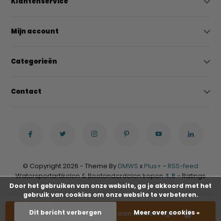
Klantenservice
Mijn account
Categorieën
Contact
© Copyright 2026 - Theme By
DMWS
x
Plus+
-
RSS-feed
Watersportartikelen & Bootonderdelen kopen
4,8
- Ratings
Door het gebruiken van onze website, ga je akkoord met het
gebruik van cookies om onze website te verbeteren.
-
+
Dit bericht verbergen
Meer over cookies »
Toevoegen aan winkelwagen