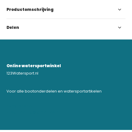
Productomschrijving
Delen
Online watersportwinkel
123Watersport.nl
Voor alle bootonderdelen en watersportartikelen
0523-208000
bregtrading@gmail.com